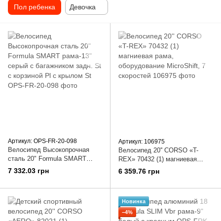
Пол ребенка
Девочка
Артикул: OPS-FR-20-098
Артикул: 106975
Велосипед Высокопрочная
Велосипед 20'' CORSO «T-
сталь 20" Formula SMART
REX» 70432 (1) магниевая
рама-13" серый с багажником
рама, оборудование MicroShift,
7 332.03 грн
6 359.76 грн
задн. St с корзиной Pl с
7 скоростей
крылом St
Новинка
−4%