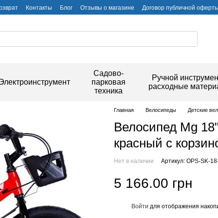
озврат
Контакты
Блог
Отзывы о магазине
Договор публичной оферт
Садово-
Ручной инструмен
Электроинструмент
парковая
расходные матер
техника
Главная
Велосипеды
Детские ве
Велосипед Mg 18
красный с корзино
Нет в наличии
Артикул: OPS-SK-18
5 166.00 грн
Войти
для отображения накопи
%