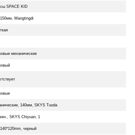
псы SPACE KID
*150мм, Wangtingdi
ткая
ковые механические
ковый
утствует
ковые
анические, 140мм, SKYS Tuoda
вен., SKYS Chiyuan, 1
*140*120mm, черный