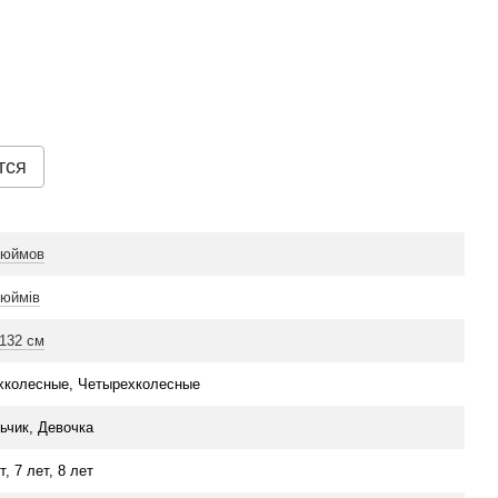
тся
дюймов
дюймів
-132 см
хколесные, Четырехколесные
ьчик, Девочка
т, 7 лет, 8 лет