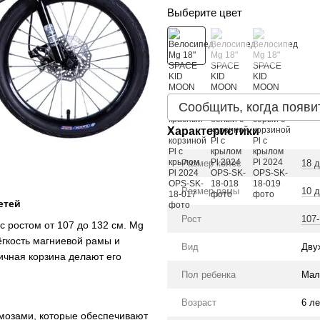
Выберите цвет
Сообщить, когда появи
Характеристики
Размер колес
18 
Размер рамы
10 
етей
Рост
107
с ростом от 107 до 132 см. Mg
гкость магниевой рамы и
Вид
Дву
ичная корзина делают его
Пол ребенка
Мал
Возраст
6 ле
озами, которые обеспечивают