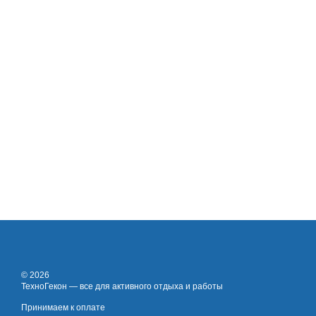
© 2026
ТехноГекон — все для активного отдыха и работы
Принимаем к оплате