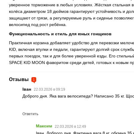
уверенное торможение в любых условиях. Жёсткая стальная в
колёса диаметром 18 дюймов гарантируют устойчивость и долг
защищают от грязи, а регулируемые руль и сиденье позволяю
велосипед под рост ребёнка.
Функциональность и стиль для юных гонщиков
Практичная корзина добавляет удобство для перевозки мелоч
KID, включая втулки и педали, гарантируют долгий срок служб
первых поездок, так и для более уверенной езды. Его стильн
SPACE KID MOON фаворитом среди детей, готовых к новым п
Отзывы
1
Іван
22.03.2026 в 09:19
Доброго дня. Яка вага велосипеда? Написано 35 кг. Щос
Ответить
Максим
22.03.2026 в 12:49
Іван, Доброго дня. Фактична вага 8 кг, обємна 35 