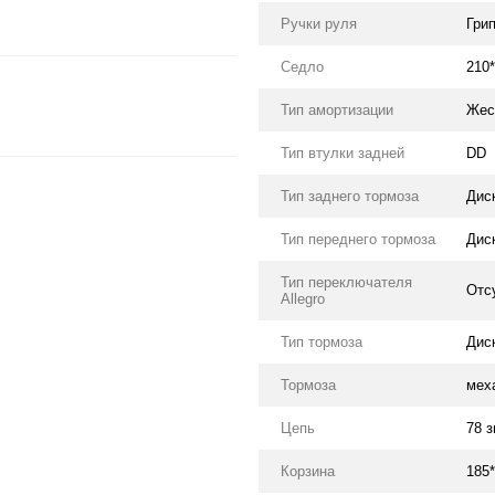
Ручки руля
Гри
Седло
210
Тип амортизации
Жес
Тип втулки задней
DD
Тип заднего тормоза
Дис
Тип переднего тормоза
Дис
Тип переключателя
Отс
Allegro
Тип тормоза
Дис
Тормоза
мех
Цепь
78 з
Корзина
185