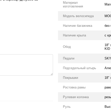
Материал
Маг
изготовления
Модель велосипеда
MO
Наличие багажника
без
Наличие крыла
с к
18"
Обод
KID
Педали
SKY
Подседельный штырь
Алю
Покрышки
18" 
Ростовка рамы
рама
Рулевая колонка
резь
Руль
Выс