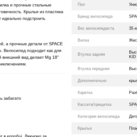
Пол
Уни
илка и прочные стальные
овечность. Крылья из пластика
Бренд велосипеда
SPA
т идеально подстроить
Вес велосипедиста
35 к
Вилка
Жес
ей, а прочные детали от SPACE
ы. Велосипед подходит как для
Выс
Втулка задняя
KID
ый внешний вид делает Mg 18"
риключениям.
Втулка передняя
Выс
Дополнительно
крыл
Каретка
Раз
ь забагато
Кассета/трещетка
SPAC
Категория велосипеда
Дет
Крылья
Пла
кг в коробці. Дякуємо за