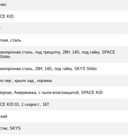
секс
CE KID
г
ткая, сталь
окопрочная сталь, под трещотку, 28H, 14G, под гайку, SPACE
 Shibo
окопрочная сталь, 28H, 14G, под гайку, SKYS Shibo
о пер., крыло зад., корзина
борная, Американка, с пыле-влагозащитой, SPACE KID
E KID 01, 1 скорост., 16Т
ский
стик, SKYS