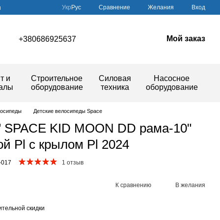
Сравнение
Укр
Рус
Желания
Вход
ы
Мой заказ
+380686925637
т и
Строительное
Силовая
Насосное
иалы
оборудование
техника
оборудование
лосипеды
Детские велосипеды Space
" SPACE KID MOON DD рама-10"
й Pl с крылом Pl 2024
-017
1 отзыв
К сравнению
В желания
тельной скидки