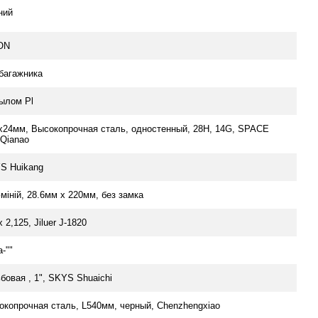
ний
ON
 багажника
рылом Pl
 х24мм, Высокопрочная сталь, одностенный, 28H, 14G, SPACE
 Qianao
S Huikang
мiнiй, 28.6мм х 220мм, без замка
x 2,125, Jiluer J-1820
-""
бовая , 1", SKYS Shuaichi
окопрочная сталь, L540мм, черный, Chenzhengxiao