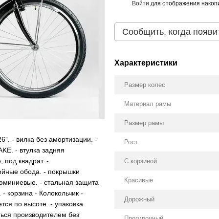
Войти
для отображения накопи
%
Сообщить, когда появи
Характеристики
Размер колес
Материал рамы
Размер рамы
6”. - вилка без амортизации. -
Рост
KE. - втулка задняя
под квадрат. -
С корзиной
ойные обода. - покрышки
Красивые
юминиевые. - стальная защита
 - корзина - Колокольчик -
Дорожный
ся по высоте. - упаковка
ться производителем без
Прогулочный