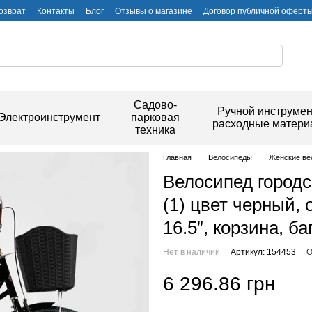
озврат
Контакты
Блог
Отзывы о магазине
Договор публичной оферт
Садово-
Ручной инструмен
Электроинструмент
парковая
расходные матер
техника
Главная
Велосипеды
Женские ве
Велосипед городс
(1) цвет черный,
16.5”, корзина, б
Нет в наличии
Артикул: 154453
О
6 296.86 грн