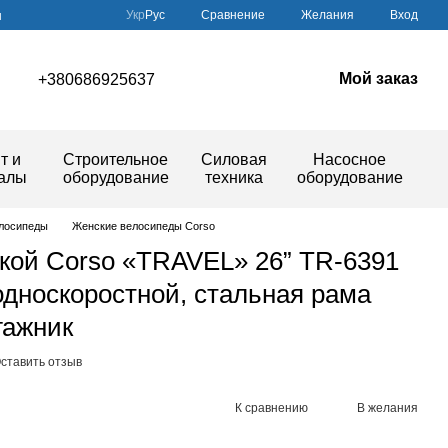
Сравнение
Укр
Рус
Желания
Вход
ы
Мой заказ
+380686925637
т и
Строительное
Силовая
Насосное
иалы
оборудование
техника
оборудование
лосипеды
Женские велосипеды Corso
кой Corso «TRAVEL» 26” TR-6391
 односкоростной, стальная рама
агажник
ставить отзыв
К сравнению
В желания