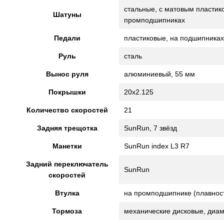
стальные, с матовым пластик
Шатуны
промподшипниках
Педали
пластиковые, на подшипниках
Руль
сталь
Вынос руля
алюминиевый, 55 мм
Покрышки
20x2.125
Количество скоростей
21
Задняя трещотка
SunRun, 7 звёзд
Манетки
SunRun index L3 R7
Задний переключатель
SunRun
скоростей
Втулка
на промподшипнике (плавност
Тормоза
механические дисковые, диа