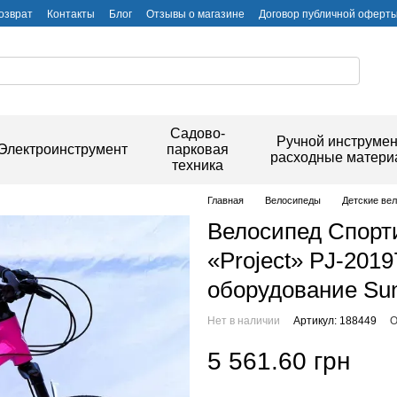
озврат
Контакты
Блог
Отзывы о магазине
Договор публичной оферт
Садово-
Ручной инструмен
Электроинструмент
парковая
расходные матер
техника
Главная
Велосипеды
Детские ве
Велосипед Спорт
«Project» PJ-2019
оборудование Su
Нет в наличии
Артикул: 188449
О
5 561.60 грн