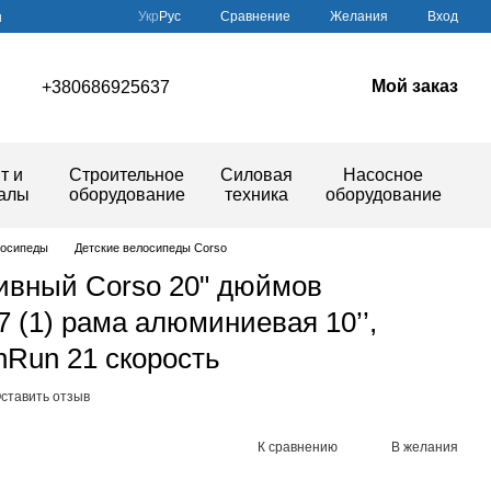
Сравнение
Укр
Рус
Желания
Вход
ы
Мой заказ
+380686925637
т и
Строительное
Силовая
Насосное
иалы
оборудование
техника
оборудование
лосипеды
Детские велосипеды Corso
ивный Corso 20" дюймов
7 (1) рама алюминиевая 10’’,
nRun 21 скорость
ставить отзыв
К сравнению
В желания