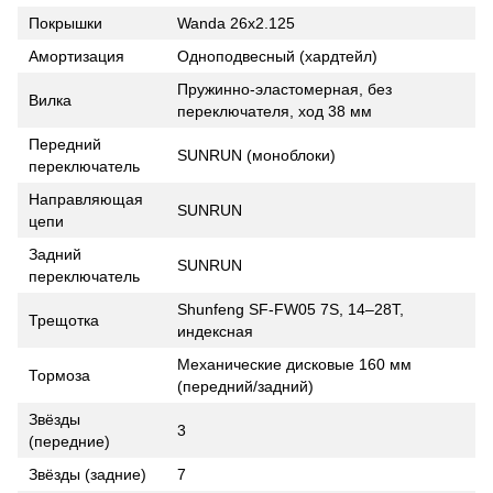
Покрышки
Wanda 26x2.125
Амортизация
Одноподвесный (хардтейл)
Пружинно-эластомерная, без
Вилка
переключателя, ход 38 мм
Передний
SUNRUN (моноблоки)
переключатель
Направляющая
SUNRUN
цепи
Задний
SUNRUN
переключатель
Shunfeng SF-FW05 7S, 14–28T,
Трещотка
индексная
Механические дисковые 160 мм
Тормоза
(передний/задний)
Звёзды
3
(передние)
Звёзды (задние)
7