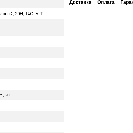
Доставка
Оплата
Гара
тенный, 20H, 14G, VLT
., 20Т