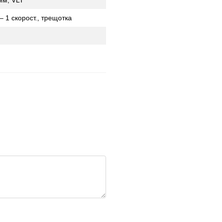
мм, VLT
 1 скорост., трещотка