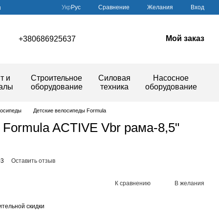
Сравнение
Укр
Рус
Желания
Вход
ы
Мой заказ
+380686925637
т и
Строительное
Силовая
Насосное
иалы
оборудование
техника
оборудование
лосипеды
Детские велосипеды Formula
 Formula ACTIVE Vbr рама-8,5"
03
Оставить отзыв
К сравнению
В желания
тельной скидки