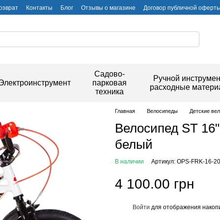
озврат
Контакты
Блог
Отзывы о магазине
Договор публичной оферт
Садово-
Ручной инструмен
Электроинструмент
парковая
расходные матер
техника
Главная
Велосипеды
Детские ве
Велосипед ST 16"
белый
В наличии
Артикул: OPS-FRK-16-2
4 100.00 грн
Войти
для отображения накопи
%