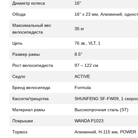
Диаметр колеса
16"
Обода
16" х 23 мм, Алюминий, однос
Максимальный вес
35 кг
велосипедиста
Цепь
76 зв., VLT, 1
Размер рамы
8.5"
Рост велосипедиста
97 – 122 см
Седло
ACTIVE
Бренд велосипеда
Formula
Кассета/трещотка
SHUNFENG SF-FW09, 1 скорост
Материал рамы
Высокопрочная сталь (ST)
Покрышки
WANDA P1023
Тормоз
Алюминий, H-115 мм, POWER