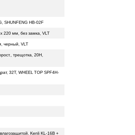
14G, SHUNFENG HB-02F
х 220 мм, без замка, VLT
м, черный, VLT
рост., трещотка, 20H,
драт, 32T, WHEEL TOP SPF4H-
-влагозащитой, Kenli KL-16B +