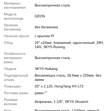
Материал
Высокопрочная сталь
изготовления
Модель
GEON
велосипеда
Наличие
без багажника
багажника
Наличие крыла
с крылом Pl
Обод
20" х24мм, Алюминий, одностенный, 28H,
14G, SKYS Ruixing
Особенности
материала
Высокопрочная сталь
рамы
Педали
SKYS Huikang
Подседельный
Високоміцна сталь, 28.6мм х 220мм, без
штырь
замка
Покрышки
20" x 2,125, HongYang HY-172
Ростовка рамы
рама-""
Рулевая
безрезная, 1-1/8", SKYS Shuaichi
колонка
Руль
Высокопрочная сталь, L540мм, черный,