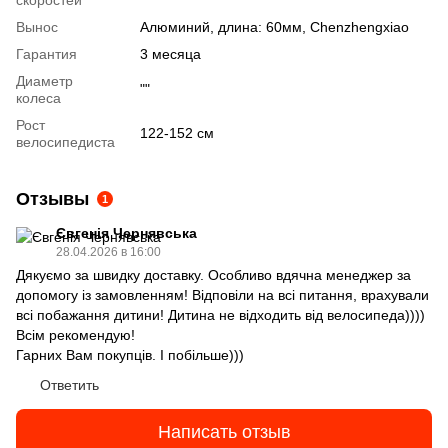
Вынос
Алюминий, длина: 60мм, Chenzhengxiao
Гарантия
3 месяца
Диаметр
""
колеса
Рост
122-152 см
велосипедиста
Отзывы
1
Євгенія Чернявська
28.04.2026 в 16:00
Дякуємо за швидку доставку. Особливо вдячна менеджер за
допомогу із замовленням! Відповіли на всі питання, врахували
всі побажання дитини! Дитина не відходить від велосипеда))))
Всім рекомендую!
Гарних Вам покупців. І побільше)))
Ответить
Написать отзыв