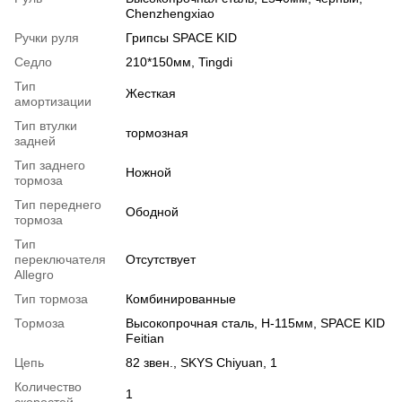
Chenzhengxiao
Ручки руля
Грипсы SPACE KID
Седло
210*150мм, Tingdi
Тип
Жесткая
амортизации
Тип втулки
тормозная
задней
Тип заднего
Ножной
тормоза
Тип переднего
Ободной
тормоза
Тип
переключателя
Отсутствует
Allegro
Тип тормоза
Комбинированные
Тормоза
Высокопрочная сталь, H-115мм, SPACE KID
Feitian
Цепь
82 звен., SKYS Chiyuan, 1
Количество
1
скоростей