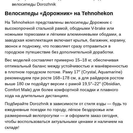
велосипеды Dorozhnik
Велосипеды «Дорожник» на Tehnohekon
На Tehnohekon представлены велосипеды Дорожник с
высокопрочной стальной рамой, ободными V-brake или
ножными тормозами и лёгкими алюминиевыми ободами, а
заводская комплектация включает крылья, багажник, корзину,
звонок и подножку, что позволяет сразу отправиться в
городское путешествие без дополнительной доработки.
Вес моделей составляет примерно 15–18 кг, обеспечивая
оптимальный баланс между устойчивостью и манёвренностью
в плотном городском потоке. Раму 17″ (Crystal, Aquamarine)
рекомендуем при росте 168–178 см, а для райдеров ростом
выше 180 см подойдут версии с рамой 19,5″–22″ (Obsidian,
Comfort Male) для более комфортной посадки и плавного
хода на длительных дистанциях.
Подбирайте Dorozhnik в зависимости от стиля езды — будь то
ежедневные поездки по городу, лёгкое бездорожье или
размеренный велопрогулки — и оформите заказ сегодня,
чтобы воспользоваться актуальными ценами и наличием на
складе!