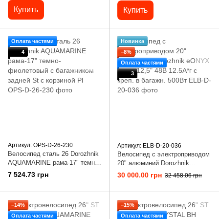
Купить
Купить
Оплата частями
Новинка
4
−8%
Оплата частями
3
Артикул: OPS-D-26-230
Артикул: ELB-D-20-036
Велосипед сталь 26 Dorozhnik
Велосипед с электроприводом
AQUAMARINE рама-17" темно-
20" алюминий Dorozhnik
фиолетовый с багажником
eONYX рама-12,5" 48B 12.5А*г
7 524.73 грн
30 000.00 грн
32 458.06 грн
задней St с корзиной Pl
с креп. в багажн. 500Вт
−14%
−15%
Оплата частями
Оплата частями