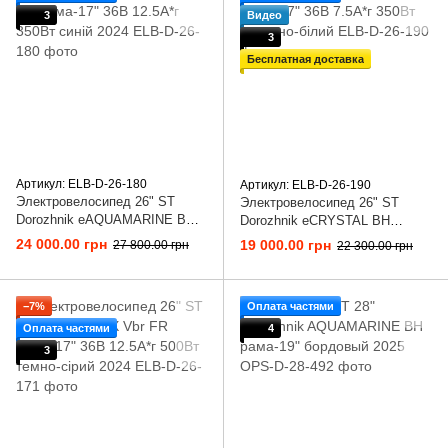
3
Видео
3
Бесплатная доставка
Артикул: ELB-D-26-180
Артикул: ELB-D-26-190
Электровелосипед 26" ST
Электровелосипед 26" ST
Dorozhnik eAQUAMARINE BH
Dorozhnik eCRYSTAL BH
рама-17" 36B 12.5А*г 350Вт
рама-17" 36B 7.5А*г 350Вт
24 000.00 грн
19 000.00 грн
27 800.00 грн
22 300.00 грн
синій 2024
червоно-білий
−7%
Оплата частями
Оплата частями
4
3