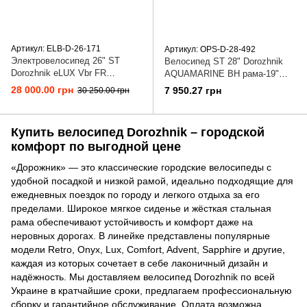
Артикул: ELB-D-26-171
Артикул: OPS-D-28-492
Электровелосипед 26" ST
Велосипед ST 28" Dorozhnik
Dorozhnik eLUX Vbr FR
AQUAMARINE BH рама-19"
рама-17" 36B 12.5А*г 500Вт
бордовый 2025
28 000.00 грн
7 950.27 грн
30 250.00 грн
темно-сiрий 2024
Купить велосипед Dorozhnik – городской
комфорт по выгодной цене
«Дорожник» — это классические городские велосипеды с
удобной посадкой и низкой рамой, идеально подходящие для
ежедневных поездок по городу и легкого отдыха за его
пределами. Широкое мягкое сиденье и жёсткая стальная
рама обеспечивают устойчивость и комфорт даже на
неровных дорогах. В линейке представлены популярные
модели Retro, Onyx, Lux, Comfort, Advent, Sapphire и другие,
каждая из которых сочетает в себе лаконичный дизайн и
надёжность. Мы доставляем велосипед Dorozhnik по всей
Украине в кратчайшие сроки, предлагаем профессиональную
сборку и гарантийное обслуживание. Оплата возможна