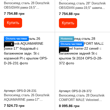
Велосипед сталь 28 Dorozhnik
Велосипед сталь 28" Dorozhnik
OBSIDIAN рама-19,5"
OBSIDIAN рама-19,5" шампань
фиолетовый с багажником
с багажником задн St с
7 754.88 грн
7 754.88 грн
задней St с корзиной Pl с
корзиной Pl с
Купить
Купить
Оплата частями
Новинка
4
Оплата частями
4
Артикул: OPS-D-26-231
Артикул: OPS-D-28-372
Велосипед сталь 26 Dorozhnik
Велосипед сталь 28 Dorozhnik
AQUAMARINE рама-17"
COMFORT MALE Velosteel
бордовый с багажником задн.
frame-22 синий с багажником
7 524.73 грн
8 095.86 грн
St с корзиной Pl с крылом
задний St с крылом St 2024