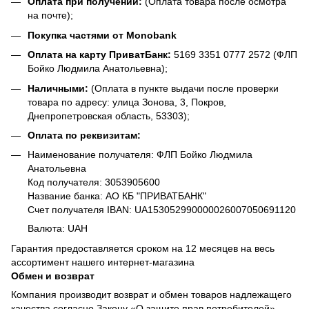
Оплата при получении:
(Оплата товара после осмотра
на почте);
Покупка частями от Monobank
Оплата на карту ПриватБанк:
5169 3351 0777 2572 (ФЛП
Бойко Людмила Анатольевна);
Наличными:
(Оплата в пункте выдачи после проверки
товара по адресу: улица Зонова, 3, Покров,
Днепропетровская область, 53303);
Оплата по реквизитам:
Наименование получателя: ФЛП Бойко Людмила
Анатольевна
Код получателя: 3053905600
Название банка: АО КБ "ПРИВАТБАНК"
Счет получателя IBAN: UA153052990000026007050691120
Валюта: UAH
Гарантия предоставляется сроком на 12 месяцев на весь
ассортимент нашего интернет-магазина
Обмен и возврат
Компания производит возврат и обмен товаров надлежащего
качества согласно Закону «О защите прав потребителей».