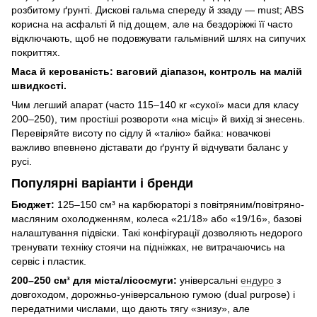
розбитому ґрунті. Дискові гальма спереду й ззаду — must; ABS
корисна на асфальті й під дощем, але на бездоріжжі її часто
відключають, щоб не подовжувати гальмівний шлях на сипучих
покриттях.
Маса й керованість: ваговий діапазон, контроль на малій
швидкості.
Чим легший апарат (часто 115–140 кг «сухої» маси для класу
200–250), тим простіші розвороти «на місці» й вихід зі знесень.
Перевіряйте висоту по сідлу й «талію» байка: новачкові
важливо впевнено діставати до ґрунту й відчувати баланс у
русі.
Популярні варіанти і бренди
Бюджет:
125–150 см³ на карбюраторі з повітряним/повітряно-
масляним охолодженням, колеса «21/18» або «19/16», базові
налаштування підвіски. Такі конфігурації дозволяють недорого
тренувати техніку стоячи на підніжках, не витрачаючись на
сервіс і пластик.
200–250 см³ для міста/лісосмуги:
універсальні
ендуро
з
довгоходом, дорожньо-універсальною гумою (dual purpose) і
передатними числами, що дають тягу «знизу», але