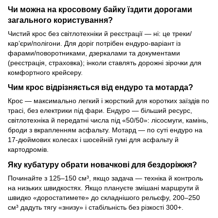
Чи можна на кросовому байку їздити дорогами
загального користування?
Чистий крос без світлотехніки й реєстрації — ні: це треки/
кар’єри/полігони. Для доріг потрібен ендуро-варіант із
фарами/поворотниками, дзеркалами та документами
(реєстрація, страховка); інколи ставлять дорожні зірочки для
комфортного крейсеру.
Чим крос відрізняється від ендуро та мотарда?
Крос — максимально легкий і жорсткий для коротких заїздів по
трасі, без електрики під фари. Ендуро — більший ресурс,
світлотехніка й передатні числа під «50/50»: лісосмуги, камінь,
броди з вкрапленням асфальту. Мотард — по суті ендуро на
17-дюймових колесах і шосейній гумі для асфальту й
картодромів.
Яку кубатуру обрати новачкові для бездоріжжя?
Починайте з 125–150 см³, якщо задача — техніка й контроль
на низьких швидкостях. Якщо плануєте змішані маршрути й
швидко «доростатимете» до складнішого рельєфу, 200–250
см³ дадуть тягу «знизу» і стабільність без різкості 300+.