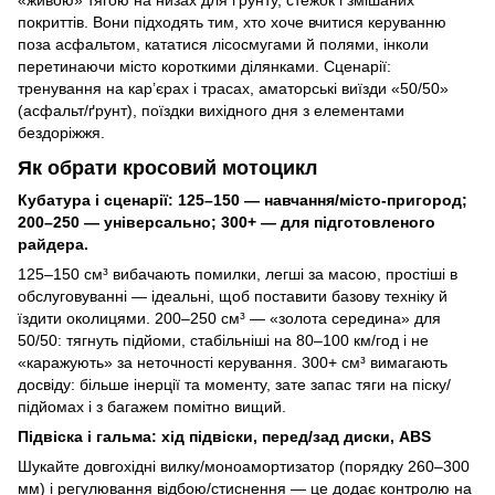
«живою» тягою на низах для ґрунту, стежок і змішаних
покриттів. Вони підходять тим, хто хоче вчитися керуванню
поза асфальтом, кататися лісосмугами й полями, інколи
перетинаючи місто короткими ділянками. Сценарії:
тренування на кар’єрах і трасах, аматорські виїзди «50/50»
(асфальт/ґрунт), поїздки вихідного дня з елементами
бездоріжжя.
Як обрати кросовий мотоцикл
Кубатура і сценарії: 125–150 — навчання/місто-пригород;
200–250 — універсально; 300+ — для підготовленого
райдера.
125–150 см³ вибачають помилки, легші за масою, простіші в
обслуговуванні — ідеальні, щоб поставити базову техніку й
їздити околицями. 200–250 см³ — «золота середина» для
50/50: тягнуть підйоми, стабільніші на 80–100 км/год і не
«каражують» за неточності керування. 300+ см³ вимагають
досвіду: більше інерції та моменту, зате запас тяги на піску/
підйомах і з багажем помітно вищий.
Підвіска і гальма: хід підвіски, перед/зад диски, ABS
Шукайте довгохідні вилку/моноамортизатор (порядку 260–300
мм) і регулювання відбою/стиснення — це додає контролю на