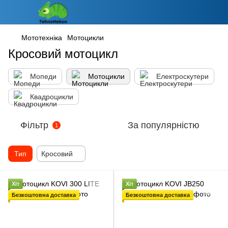
Мототехніка
Мотоцикли
Кросовий мотоцикл
Мопеди
Мотоцикли
Електроскутери
Квадроцикли
Фільтр
За популярністю
1
Тип
Кросовий
Хіт
Хіт
Безкоштовна доставка
Безкоштовна доставка