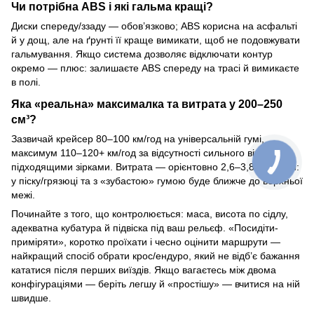
Чи потрібна ABS і які гальма кращі?
Диски спереду/ззаду — обов’язково; ABS корисна на асфальті
й у дощ, але на ґрунті її краще вимикати, щоб не подовжувати
гальмування. Якщо система дозволяє відключати контур
окремо — плюс: залишаєте ABS спереду на трасі й вимикаєте
в полі.
Яка «реальна» максималка та витрата у 200–250
см³?
Зазвичай крейсер 80–100 км/год на універсальній гумі,
максимум 110–120+ км/год за відсутності сильного вітру й з
підходящими зірками. Витрата — орієнтовно 2,6–3,8 л/100 км:
у піску/грязюці та з «зубастою» гумою буде ближче до верхньої
межі.
Починайте з того, що контролюється: маса, висота по сідлу,
адекватна кубатура й підвіска під ваш рельєф. «Посидіти-
приміряти», коротко проїхати і чесно оцінити маршрути —
найкращий спосіб обрати крос/ендуро, який не відб’є бажання
кататися після перших виїздів. Якщо вагаєтесь між двома
конфігураціями — беріть легшу й «простішу» — вчитися на ній
швидше.