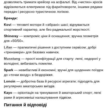
дозволяють тримати крейсер на асфальті. Від «чистих» кросів
відрізняються електрикою під фари/повороти, іншими рядами
передач і ресурсно-туристичною логікою.
Бренди:
Kovi
— тяговиті мотори й «зібрані» шасі; відчувається
спортивний характер, але без радикальної жорсткості.
Shineray
— компроміс ціни й оснащення; зручна геометрія
для «50/50».
Lifan
— прагматичні рішення з доступним сервісом; добрі
«тренажери» для базових навичок.
Musstang
— прості конфігурації для старту: легкі, недорогі у
володінні, вибачають помилки.
Spark
— невибагливі й економні; зручні для щоденних поїздок
до «точки входу» в бездоріжжя.
Loncin
— добротна база й ресурсні агрегати; підходять для
регулярних аматорських виїздів.
Kayo
— орієнтація на тренування й аматорський спорт; легкі
рами й агресивніші налаштування підвіски.
Питання й відповіді