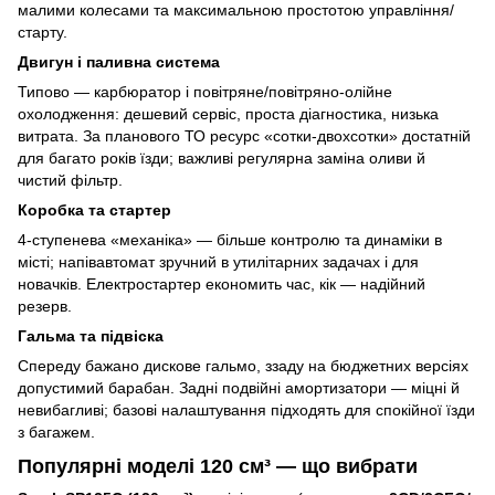
малими колесами та максимальною простотою управління/
старту.
Двигун і паливна система
Типово — карбюратор і повітряне/повітряно-олійне
охолодження: дешевий сервіс, проста діагностика, низька
витрата. За планового ТО ресурс «сотки-двохсотки» достатній
для багато років їзди; важливі регулярна заміна оливи й
чистий фільтр.
Коробка та стартер
4-ступенева «механіка» — більше контролю та динаміки в
місті; напівавтомат зручний в утилітарних задачах і для
новачків. Електростартер економить час, кік — надійний
резерв.
Гальма та підвіска
Спереду бажано дискове гальмо, ззаду на бюджетних версіях
допустимий барабан. Задні подвійні амортизатори — міцні й
невибагливі; базові налаштування підходять для спокійної їзди
з багажем.
Популярні моделі 120 см³ — що вибрати