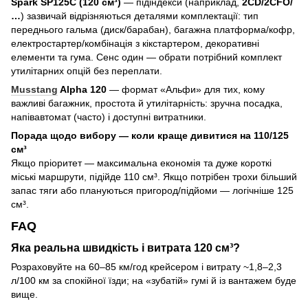
Spark SP125C (120 см³)
— підіндекси (наприклад,
2CD/2CFO/
…
) зазвичай відрізняються деталями комплектації: тип
переднього гальма (диск/барабан), багажна платформа/кофр,
електростартер/комбінація з кікстартером, декоративні
елементи та гума. Сенс один — обрати потрібний комплект
утилітарних опцій без переплати.
Musstang
Alpha 120
— формат «Альфи» для тих, кому
важливі багажник, простота й утилітарність: зручна посадка,
напівавтомат (часто) і доступні витратники.
Порада щодо вибору — коли краще дивитися на 110/125
см³
Якщо пріоритет — максимальна економія та дуже короткі
міські маршрути, підійде 110 см³. Якщо потрібен трохи більший
запас тяги або плануються пригород/підйоми — логічніше 125
см³.
FAQ
Яка реальна швидкість і витрата 120 см³?
Розраховуйте на 60–85 км/год крейсером і витрату ~1,8–2,3
л/100 км за спокійної їзди; на «зубатій» гумі й із вантажем буде
вище.