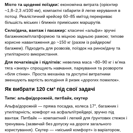
Місто та щоденні поїздки:
економічна витрата (орієнтир
~1,8–2,3 л/100 км), компактні габарити й легке керування в
потоці. Реалістичний крейсер 60–85 км/год перекриває
більшість міських і ближніх приміських маршрутів.
Село/дача, вантаж і пасажир:
класичні «альфи» зручні
багажником/платформою та міцною задньою рамою; типове
корисне навантаження до ~150 кг (разом із райдером/
багажем). Підходить для розвозів, поїздок на ринок/дачу та
утилітарного використання.
Для початківців і підлітків:
невелика маса ~80–90 кг і м’яка
тяга «знизу» спрощують навчання, паркування та розвороти
«біля стінки». Проста механіка та доступні витратники
зменшують вартість володіння й ризик «дорогих помилок».
Як вибрати 120 см³ під свої задачі
Типи: альфа/дорожній, питбайк, скутер
Альфа/дорожній — пряма посадка, колеса 17″, багажник і
утилітарність; комфорт на асфальті/грейдері, зручно під
вантаж. Питбайк — компактний і легкий для ґрунтових стежок і
тренувань (зазвичай без допуску на дороги загального
користування). Скутер — «міський комфорт» із варіатором,