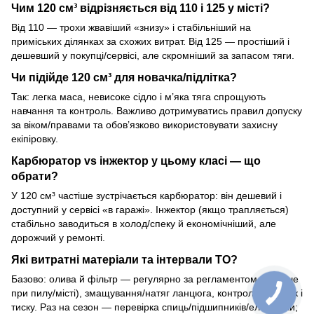
Чим 120 см³ відрізняється від 110 і 125 у місті?
Від 110 — трохи жвавіший «знизу» і стабільніший на
приміських ділянках за схожих витрат. Від 125 — простіший і
дешевший у покупці/сервісі, але скромніший за запасом тяги.
Чи підійде 120 см³ для новачка/підлітка?
Так: легка маса, невисоке сідло і м’яка тяга спрощують
навчання та контроль. Важливо дотримуватись правил допуску
за віком/правами та обов’язково використовувати захисну
екіпіровку.
Карбюратор vs інжектор у цьому класі — що
обрати?
У 120 см³ частіше зустрічається карбюратор: він дешевий і
доступний у сервісі «в гаражі». Інжектор (якщо трапляється)
стабільно заводиться в холод/спеку й економічніший, але
дорожчий у ремонті.
Які витратні матеріали та інтервали ТО?
Базово: олива й фільтр — регулярно за регламентом (частіше
при пилу/місті), змащування/натяг ланцюга, контроль колодок і
тиску. Раз на сезон — перевірка спиць/підшипників/електрики;