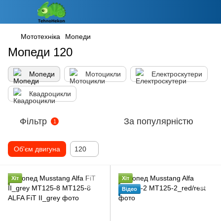
Мототехніка
Мопеди
Мопеди 120
Мопеди
Мотоцикли
Електроскутери
Квадроцикли
Фільтр
За популярністю
1
Об'єм двигуна
120
Хіт
Хіт
Відео