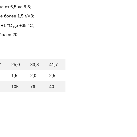
 от 6,5 до 9,5;
 более 1,5 г/м3;
+1 °С до +35 °С;
более 20;
7
25,0
33,3
41,7
1,5
2,0
2,5
105
76
40