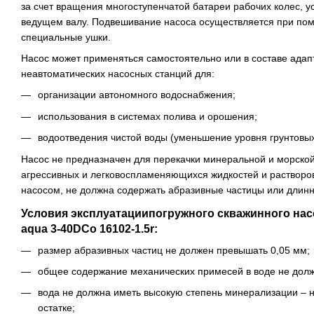
за счет вращения многоступенчатой батареи рабочих колес, 
ведущем валу. Подвешивание насоса осуществляется при пом
специальные ушки.
Насос может применяться самостоятельно или в составе адап
неавтоматических насосных станций для:
организации автономного водоснабжения;
использования в системах полива и орошения;
водоотведения чистой воды (уменьшение уровня грунтовых
Насос не предназначен для перекачки минеральной и морской
агрессивных и легковоспламеняющихся жидкостей и растворо
насосом, не должна содержать абразивные частицы или длин
Условия эксплуатациипогружного скважинного насо
aqua 3-40DCo 16102-1.5r:
размер абразивных частиц не должен превышать 0,05 мм;
общее содержание механических примесей в воде не долж
вода не должна иметь высокую степень минерализации – н
остатке;