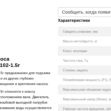
Сообщить, когда появи
Характеристики
Габариты упаковки, мм
Масса нетто/брутто, кг
Класс изоляции
соса
Частота тока, Гц
102-1.5r
Степень защиты
.5r предназначен для подъема
и из других глубоких
Потребляемая мощность (Р1), 
змещения и крепления насоса.
Максимальная объемная подача
5r относится к классу
сположением вала. Двигатель
Максимальный напор (Нmax), м
резьбовой выходной патрубок
качивание воды осуществляется
Рабочая частота вращения, об