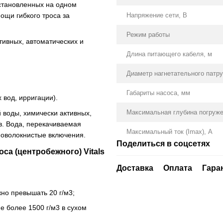
установленных на одном
ощи гибкого троса за
Напряжение сети, В
Режим работы
тивных, автоматических и
Длина питающего кабеля, м
Диаметр нагнетательного патру
Габариты насоса, мм
 вод, ирригации).
Максимальная глубина погружен
 воды, химически активных,
в. Вода, перекачиваемая
Максимальный ток (Imax), А
новолокнистые включения.
Поделиться в соцсетях
са (центробежного) Vitals
Доставка
Оплата
Гара
но превышать 20 г/м3;
е более 1500 г/м3 в сухом