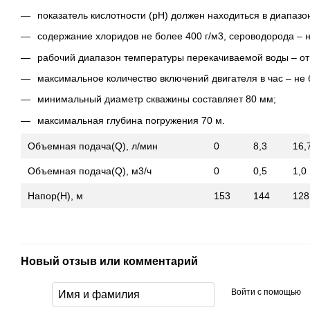
показатель кислотности (рН) должен находиться в диапазоне
содержание хлоридов не более 400 г/м3, сероводорода – не
рабочий диапазон температуры перекачиваемой воды – от 
максимальное количество включений двигателя в час – не 
минимальный диаметр скважины составляет 80 мм;
максимальная глубина погружения 70 м.
Объемная подача(Q), л/мин
0
8,3
16,
Объемная подача(Q), м3/ч
0
0,5
1,0
Напор(Н), м
153
144
128
Новый отзыв или комментарий
Войти с помощью