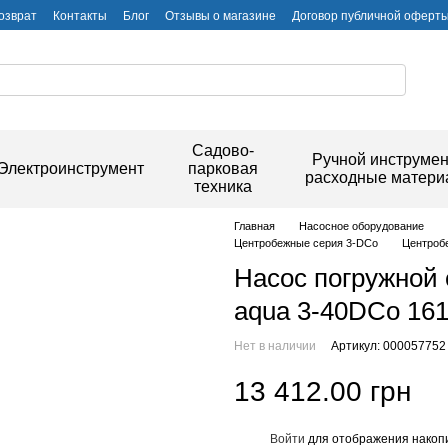
озврат
Контакты
Блог
Отзывы о магазине
Договор публичной оферт
Садово-
Ручной инструмен
Электроинструмент
парковая
расходные матер
техника
Главная
Насосное оборудование
Центробежные серия 3-DCo
Центробе
Насос погружной 
aqua 3-40DCo 161
Нет в наличии
Артикул: 000057752
13 412.00 грн
Войти
для отображения накопи
%