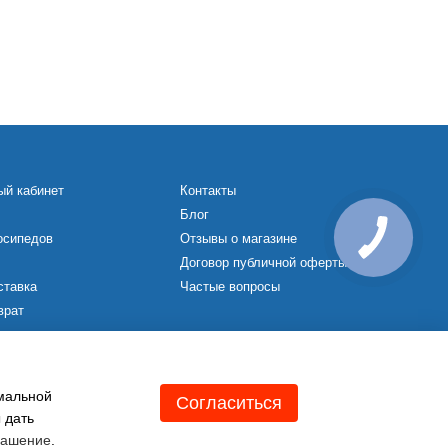
ый кабинет
Контакты
Блог
осипедов
Отзывы о магазине
Договор публичной оферты
ставка
Частые вопросы
врат
х
имальной
Согласиться
 дать
лашение
.