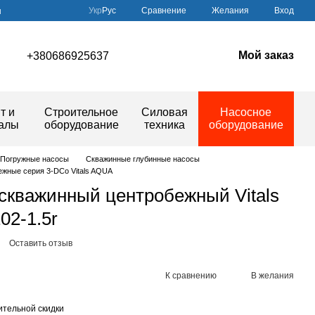
Сравнение
Укр
Рус
Желания
Вход
ы
Мой заказ
+380686925637
т и
Строительное
Силовая
Насосное
иалы
оборудование
техника
оборудование
Погружные насосы
Скважинные глубинные насосы
жные серия 3-DCo Vitals AQUA
скважинный центробежный Vitals
02-1.5r
Оставить отзыв
К сравнению
В желания
тельной скидки