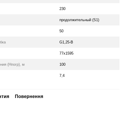
230
продолжительный (S1)
50
бка
G1,25-B
77x1595
ия (Нпогр), м
100
7,4
нтия
Повернення