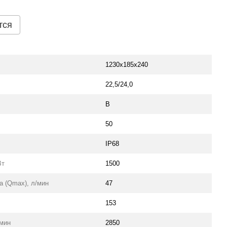
тся
1230х185х240
22,5/24,0
В
50
IP68
Вт
1500
 (Qmax), л/мин
47
153
/мин
2850