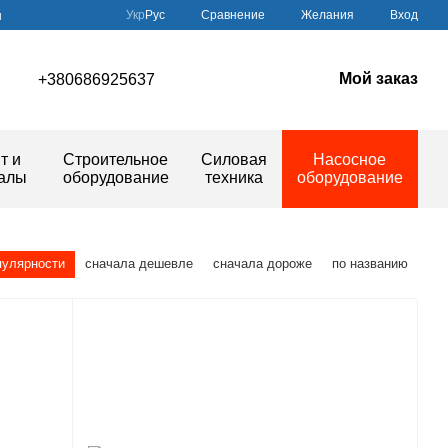
Сравнение
Укр
Рус
Желания
Вход
ы
Мой заказ
+380686925637
т и
Строительное
Силовая
Насосное
иалы
оборудование
техника
оборудование
пулярности
сначала дешевле
сначала дороже
по названию