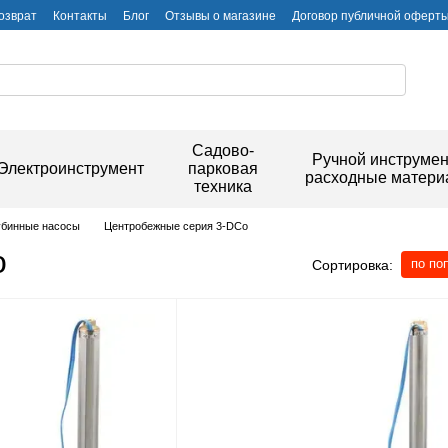
озврат
Контакты
Блог
Отзывы о магазине
Договор публичной оферт
Садово-
Ручной инструмен
Электроинструмент
парковая
расходные матер
техника
убинные насосы
Центробежные серия 3-DCo
o
по по
Сортировка: