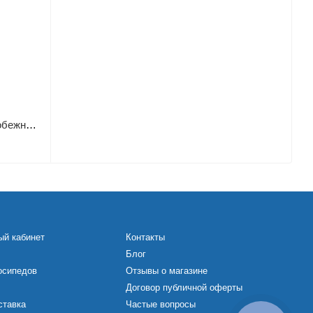
Насос погружной скважинный центробежный Vitals aqua 3-40DCo 16102-1.5r
ый кабинет
Контакты
Блог
осипедов
Отзывы о магазине
Договор публичной оферты
ставка
Частые вопросы