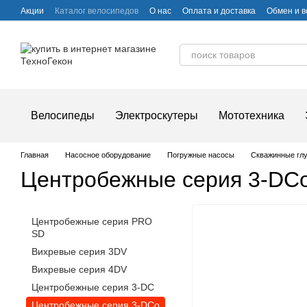
Перейти к основному контенту
Акции
Каталог велосипедов
О нас
Оплата и доставка
Обмен и в
Частые вопросы
Велосипеды
Электроскутеры
Мототехника
Главная
Насосное оборудование
Погружные насосы
Скважинные гл
Центробежные серия 3-DC
Центробежные серия PRO
SD
Вихревые серия 3DV
Вихревые серия 4DV
Центробежные серия 3-DC
Центробежные серия 3-DCo