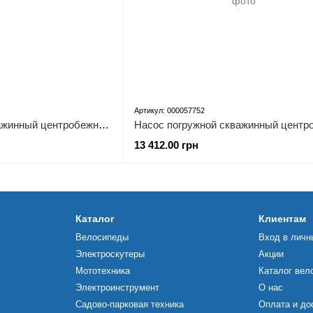
Артикул: 000057752
Насос погружной скважинный центробежный Vitals aqua 3-10DCo 1728-0.6r
13 412.00 грн
Каталог
Клиентам
Велосипеды
Вход в личн
Электроскутеры
Акции
Мототехника
Каталог вел
Электроинструмент
О нас
Садово-парковая техника
Оплата и до