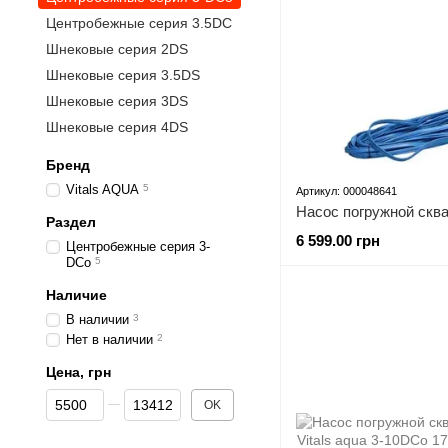
Центробежные серия 3.5DC
Шнековые серия 2DS
Шнековые серия 3.5DS
Шнековые серия 3DS
Шнековые серия 4DS
Бренд
Vitals AQUA
5
Артикул: 000048641
Раздел
6 599.00 грн
Центробежные серия 3-
DCo
5
Наличие
В наличии
3
Нет в наличии
2
Цена, грн
От Цена, грн
До Цена, грн
OK