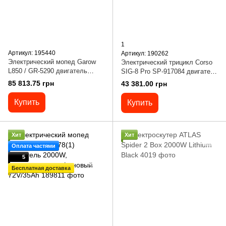
1
Артикул: 195440
Артикул: 190262
Электрический мопед Garow
Электрический трицикл Corso
L850 / GR-5290 двигатель
SIG-8 Pro SP-917084 двигатель
2999W, аккумулятор литий-
1200W, аккумулятор
85 813.75 грн
43 381.00 грн
железо-фосфатный 72V/48Ah,
графеновый 72V/28Ah, колеса
колеса 12’’
300-14
Купить
Купить
Хит
Хит
Оплата частями
5
Бесплатная доставка