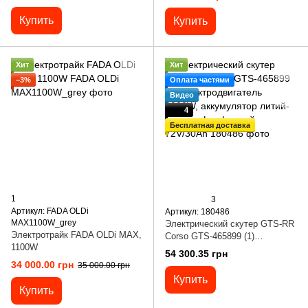
2999W, аккумулятор литиевый
72V27AH
Купить
Купить
Хит
Хит
−3%
Оплата частями
Видео
4
Бесплатная доставка
1
3
Артикул: FADA OLDi
Артикул: 180486
MAX1100W_grey
Электрический скутер GTS-RR
Электротрайк FADA OLDi MAX,
Corso GTS-465899 (1)
1100W
Электродвигатель 2000W,
54 300.35 грн
аккумулятор литий-железо-
34 000.00 грн
35 000.00 грн
фосфатный 72V/30Ah
Купить
Купить