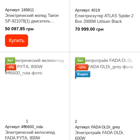
Артикул: 189811
Артикул: 4019
Электрический мопед Tairon
Електроскутер ATLAS Spider 2
SP-921078(1) двигатель
Box 2000W Lithium Black
2000W, аккумулятор
50 097.85 грн
70 999.00 грн
графеновый 72V/35Ah
Купить
Хит
Хит
−5%
−15%
Видео
1
2
Артикул: #ff6600_ruta
Артикул: FADA OLDi_grey
Электрический велосипед
Электротрайк FADA OLDi,
FADA РУТА, 800W
600W