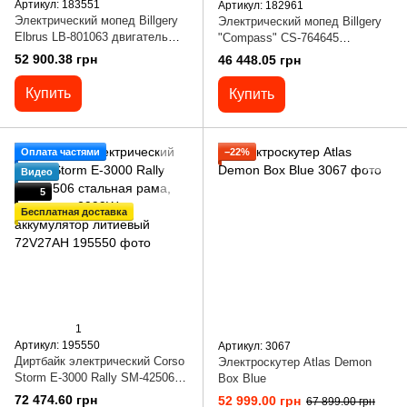
Артикул: 183551
Артикул: 182961
Электрический мопед Billgery
Электрический мопед Billgery
Elbrus LB-801063 двигатель
"Compass" CS-764645
2000W, аккумулятор литий-
двигатель 1500W, аккумулятор
52 900.38 грн
46 448.05 грн
железо-фосфатный 72V/30Ah
литий-железо-фосфатный
72V/30Ah
Купить
Купить
Оплата частями
−22%
Видео
5
Бесплатная доставка
1
Артикул: 195550
Артикул: 3067
Диртбайк электрический Corso
Электроскутер Atlas Demon
Storm E-3000 Rally SM-42506
Box Blue
стальная рама, двигатель
72 474.60 грн
52 999.00 грн
67 899.00 грн