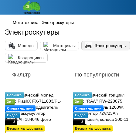
Мототехника
Электроскутеры
Электроскутеры
Мопеды
Мотоциклы
Электроскутеры
Квадроциклы
Фильтр
По популярности
Новинка
Новинка
Хит
Хит
Оплата частями
Оплата частями
Видео
Видео
3
3
Бесплатная доставка
Бесплатная доставка