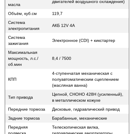
двигателей воздушного охлаждения)
масла
Объём, куб.см
119,7
Система
АКБ 12V 4A
электропитания
Система
Электронное (CDI) + кикстартер
зажигания
Максимальная
мощность, л.с./
8,4 / 7500
об.мин
4-ступенчатая механическая с
КПП
полуавтоматическим сцеплением
(масляная ванна)
Цепной, CHOHO 428H (усиленный),
Тип привода
в металлическом кожухе
Передние тормоза
Дисковые, гидравлический привод
Задние тормоза
Барабанные, механические
Передняя
Телескопическая вилка,
подвеска
гидравлические амортизаторы