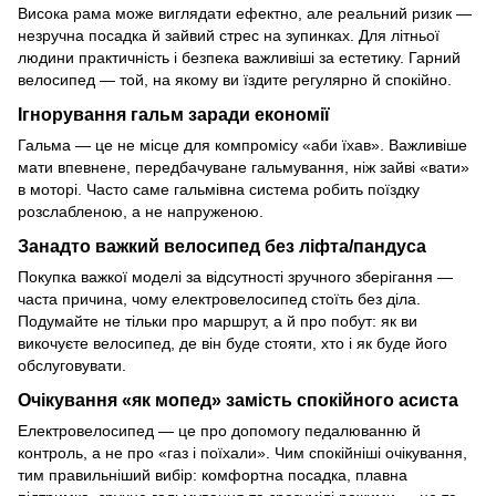
Висока рама може виглядати ефектно, але реальний ризик —
незручна посадка й зайвий стрес на зупинках. Для літньої
людини практичність і безпека важливіші за естетику. Гарний
велосипед — той, на якому ви їздите регулярно й спокійно.
Ігнорування гальм заради економії
Гальма — це не місце для компромісу «аби їхав». Важливіше
мати впевнене, передбачуване гальмування, ніж зайві «вати»
в моторі. Часто саме гальмівна система робить поїздку
розслабленою, а не напруженою.
Занадто важкий велосипед без ліфта/пандуса
Покупка важкої моделі за відсутності зручного зберігання —
часта причина, чому електровелосипед стоїть без діла.
Подумайте не тільки про маршрут, а й про побут: як ви
викочуєте велосипед, де він буде стояти, хто і як буде його
обслуговувати.
Очікування «як мопед» замість спокійного асиста
Електровелосипед — це про допомогу педалюванню й
контроль, а не про «газ і поїхали». Чим спокійніші очікування,
тим правильніший вибір: комфортна посадка, плавна