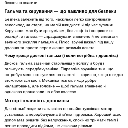
безпечно злазити.
Гальма та керування — що важливо для безпеки
Безпека залежить від того, наскільки легко контролювати
велосипед на старті, на малій швидкості й під час зупинки.
Керування має бути зрозумілим, без люфтів і «нервових»
реакцій, а гальма — спрацьовувати впевнено й не вимагати
великого зусилля пальцями. Плюс: зручні важелі під вашу
долоню та просте перемикання режимів асиста.
Чому краще дискові гальма (і коли потрібна гідравліка)
Дискові гальма зазвичай стабільніші у вологу й бруд і
гальмують передбачуваніше. Гідравліка зручніша тим, що
потребує меншого зусилля на важелі — корисно, якщо швидко
втомлюються кисті. Механіка теж ок, якщо добре
налаштована, але головне — щоб гальма впевнено й
однаково працювали на обох колесах.
Мотор і плавність допомоги
Для літньої людини важливіша не «найпотужніша» мотор-
установка, а передбачувана й м’яка підтримка. Хороший асист
допомагає рушити без напруження, спокійно тримати темп і
легше проходити підйоми, не лякаючи різкими