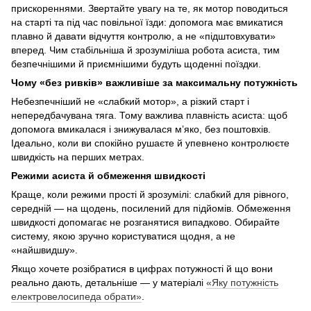
прискореннями. Звертайте увагу на те, як мотор поводиться
на старті та під час повільної їзди: допомога має вмикатися
плавно й давати відчуття контролю, а не «підштовхувати»
вперед. Чим стабільніша й зрозуміліша робота асиста, тим
безпечнішими й приємнішими будуть щоденні поїздки.
Чому «без ривків» важливіше за максимальну потужність
Небезпечніший не «слабкий мотор», а різкий старт і
непередбачувана тяга. Тому важлива плавність асиста: щоб
допомога вмикалася і знижувалася м’яко, без поштовхів.
Ідеально, коли ви спокійно рушаєте й упевнено контролюєте
швидкість на перших метрах.
Режими асиста й обмеження швидкості
Краще, коли режими прості й зрозумілі: слабкий для рівного,
середній — на щодень, посилений для підйомів. Обмеження
швидкості допомагає не розганятися випадково. Обирайте
систему, якою зручно користуватися щодня, а не
«найшвидшу».
Якщо хочете розібратися в цифрах потужності й що вони
реально дають, детальніше — у матеріалі
«Яку потужність
електровелосипеда обрати»
.