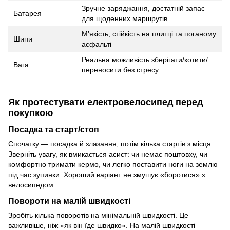
Зручне заряджання, достатній запас
Батарея
для щоденних маршрутів
М’якість, стійкість на плитці та поганому
Шини
асфальті
Реальна можливість зберігати/котити/
Вага
переносити без стресу
Як протестувати електровелосипед перед
покупкою
Посадка та старт/стоп
Спочатку — посадка й злазання, потім кілька стартів з місця.
Зверніть увагу, як вмикається асист: чи немає поштовху, чи
комфортно тримати кермо, чи легко поставити ноги на землю
під час зупинки. Хороший варіант не змушує «боротися» з
велосипедом.
Повороти на малій швидкості
Зробіть кілька поворотів на мінімальній швидкості. Це
важливіше, ніж «як він їде швидко». На малій швидкості