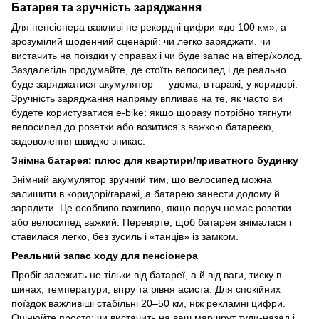
Батарея та зручність заряджання
Для пенсіонера важливі не рекордні цифри «до 100 км», а
зрозумілий щоденний сценарій: чи легко заряджати, чи
вистачить на поїздки у справах і чи буде запас на вітер/холод.
Заздалегідь продумайте, де стоїть велосипед і де реально
буде заряджатися акумулятор — удома, в гаражі, у коридорі.
Зручність заряджання напряму впливає на те, як часто ви
будете користуватися e-bike: якщо щоразу потрібно тягнути
велосипед до розетки або возитися з важкою батареєю,
задоволення швидко зникає.
Знімна батарея: плюс для квартири/приватного будинку
Знімний акумулятор зручний тим, що велосипед можна
залишити в коридорі/гаражі, а батарею занести додому й
зарядити. Це особливо важливо, якщо поруч немає розетки
або велосипед важкий. Перевірте, щоб батарея знімалася і
ставилася легко, без зусиль і «танців» із замком.
Реальний запас ходу для пенсіонера
Пробіг залежить не тільки від батареї, а й від ваги, тиску в
шинах, температури, вітру та рівня асиста. Для спокійних
поїздок важливіші стабільні 20–50 км, ніж рекламні цифри.
Оцінюйте просто: чи вистачить на ваш маршрут туди-назад і