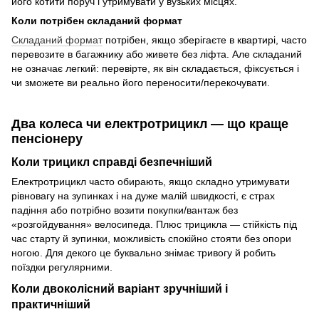
його котити поруч і утримувати у вузьких місцях.
Коли потрібен складаний формат
Складаний формат
потрібен, якщо зберігаєте в квартирі, часто
перевозите в багажнику або живете без ліфта. Але складаний
не означає легкий: перевірте, як він складається, фіксується і
чи зможете ви реально його переносити/перекочувати.
Два колеса чи електротрицикл — що краще
пенсіонеру
Коли трицикл справді безпечніший
Електротрицикл часто обирають, якщо складно утримувати
рівновагу на зупинках і на дуже малій швидкості, є страх
падіння або потрібно возити покупки/вантаж без
«розгойдування» велосипеда. Плюс трицикла — стійкість під
час старту й зупинки, можливість спокійно стояти без опори
ногою. Для декого це буквально знімає тривогу й робить
поїздки регулярними.
Коли двоколісний варіант зручніший і
практичніший