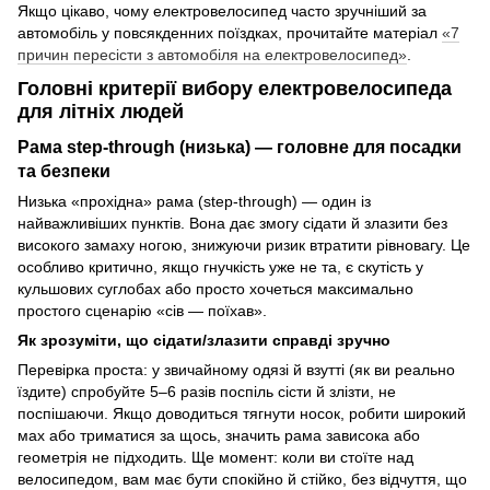
Якщо цікаво, чому електровелосипед часто зручніший за
автомобіль у повсякденних поїздках, прочитайте матеріал
«7
причин пересісти з автомобіля на електровелосипед»
.
Головні критерії вибору електровелосипеда
для літніх людей
Рама step-through (низька) — головне для посадки
та безпеки
Низька «прохідна» рама (step-through) — один із
найважливіших пунктів. Вона дає змогу сідати й злазити без
високого замаху ногою, знижуючи ризик втратити рівновагу. Це
особливо критично, якщо гнучкість уже не та, є скутість у
кульшових суглобах або просто хочеться максимально
простого сценарію «сів — поїхав».
Як зрозуміти, що сідати/злазити справді зручно
Перевірка проста: у звичайному одязі й взутті (як ви реально
їздите) спробуйте 5–6 разів поспіль сісти й злізти, не
поспішаючи. Якщо доводиться тягнути носок, робити широкий
мах або триматися за щось, значить рама зависока або
геометрія не підходить. Ще момент: коли ви стоїте над
велосипедом, вам має бути спокійно й стійко, без відчуття, що