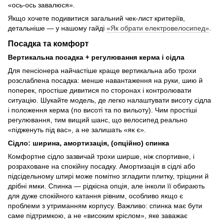
«ось-ось завалюся».
Якщо хочете подивитися загальний чек-лист критеріїв,
детальніше — у нашому гайді
«Як обрати електровелосипед»
.
Посадка та комфорт
Вертикальна посадка + регулювання керма і сідла
Для пенсіонера найчастіше краще вертикальна або трохи
розслаблена посадка: менше навантаження на руки, шию й
поперек, простіше дивитися по сторонах і контролювати
ситуацію. Шукайте модель, де легко налаштувати висоту сідла
і положення керма (по висоті та по вильоту). Чим простіші
регулювання, тим вищий шанс, що велосипед реально
«підженуть під вас», а не залишать «як є».
Сідло: ширина, амортизація, (опційно) спинка
Комфортне сідло зазвичай трохи ширше, ніж спортивне, і
розраховане на спокійну посадку. Амортизація в сідлі або
підсідельному штирі може помітно згладити плитку, тріщини й
дрібні ямки. Спинка — рідкісна опція, але інколи її обирають
для дуже спокійного катання рівним, особливо якщо є
проблеми з утриманням корпусу. Важливо: спинка має бути
саме підтримкою, а не «високим кріслом», яке заважає