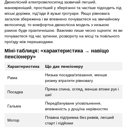
Двоколісний електровелосипед зазвичай легший,
маневреніший, простіший у зберіганні та частіше підходить під
міські доріжки, під’їзди й вузькі тротуари. Якщо рівновага
загалом збережена і ви впевнено почуваєтеся на звичайному
велосипеді, то комфортна двоколісна модель з низькою
рамою буде практичнішою. Важливо лише чесно оцінити: як ви
почуваєтеся під час зупинки, розвороту на місці та повільного
проїзду між перешкодами.
Міні-таблиця: «характеристика → навіщо
пенсіонеру»
Характеристика
Що дає пенсіонеру
Низька посадка/злазання, менше
Рама
ризику втратити рівновагу
Пряма спина, огляд, менше втоми рук і
Посадка
шиї
Передбачуване уповільнення,
Гальма
впевненість у дощ/на нерівностях
Плавна підтримка без ривків, легший
Мотор
старт і підйоми