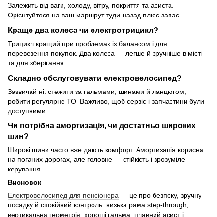
Залежить від ваги, холоду, вітру, покриття та асиста.
Орієнтуйтеся на ваш маршрут туди-назад плюс запас.
Краще два колеса чи електротрицикл?
Трицикл кращий при проблемах із балансом і для
перевезення покупок. Два колеса — легше й зручніше в місті
та для зберігання.
Складно обслуговувати електровелосипед?
Зазвичай ні: стежити за гальмами, шинами й ланцюгом,
робити регулярне ТО. Важливо, щоб сервіс і запчастини були
доступними.
Чи потрібна амортизація, чи достатньо широких
шин?
Широкі шини часто вже дають комфорт. Амортизація корисна
на поганих дорогах, але головне — стійкість і зрозуміле
керування.
Висновок
Електровелосипед для пенсіонера
— це про безпеку, зручну
посадку й спокійний контроль: низька рама step-through,
вертикальна геометрія, хороші гальма, плавний асист і