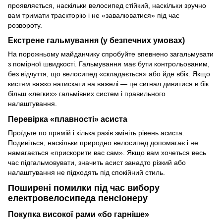
проявляється, наскільки велосипед стійкий, наскільки зручно
вам тримати траєкторію і не «завалюватися» під час
розвороту.
Екстрене гальмування (у безпечних умовах)
На порожньому майданчику спробуйте впевнено загальмувати
з помірної швидкості. Гальмування має бути контрольованим,
без відчуття, що велосипед «складається» або йде вбік. Якщо
кистям важко натискати на важелі — це сигнал дивитися в бік
більш «легких» гальмівних систем і правильного
налаштування.
Перевірка «плавності» асиста
Проїдьте по прямій і кілька разів змініть рівень асиста.
Подивіться, наскільки природно велосипед допомагає і не
намагається «прискорити вас сам». Якщо вам хочеться весь
час підгальмовувати, значить асист занадто різкий або
налаштування не підходять під спокійний стиль.
Поширені помилки під час вибору
електровелосипеда пенсіонеру
Покупка високої рами «бо гарніше»