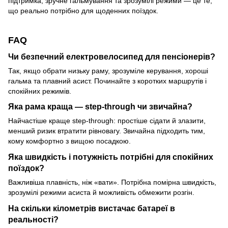
підтримка, зручне гальмування та зрозумілі режими — це те,
що реально потрібно для щоденних поїздок.
FAQ
Чи безпечний електровелосипед для пенсіонерів?
Так, якщо обрати низьку раму, зрозуміле керування, хороші
гальма та плавний асист. Починайте з коротких маршрутів і
спокійних режимів.
Яка рама краща — step-through чи звичайна?
Найчастіше краще step-through: простіше сідати й злазити,
менший ризик втратити рівновагу. Звичайна підходить тим,
кому комфортно з вищою посадкою.
Яка швидкість і потужність потрібні для спокійних
поїздок?
Важливіша плавність, ніж «вати». Потрібна помірна швидкість,
зрозумілі режими асиста й можливість обмежити розгін.
На скільки кілометрів вистачає батареї в
реальності?