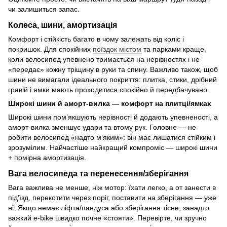
чи залишиться запас.
Колеса, шини, амортизація
Комфорт і стійкість багато в чому залежать від коліс і
покришок. Для спокійних
поїздок містом
та парками краще,
коли велосипед упевнено тримається на нерівностях і не
«передає» кожну тріщину в руки та спину. Важливо також, щоб
шини не вимагали ідеального покриття: плитка, стики, дрібний
гравій і ямки мають проходитися спокійно й передбачувано.
Широкі шини й аморт-вилка — комфорт на плитці/ямках
Широкі шини пом’якшують нерівності й додають упевненості, а
аморт-вилка зменшує удари та втому рук. Головне — не
робити велосипед «надто м’яким»: він має лишатися стійким і
зрозумілим. Найчастіше найкращий компроміс — широкі шини
+ помірна амортизація.
Вага велосипеда та перенесення/зберігання
Вага важлива не менше, ніж мотор: їхати легко, а от занести в
під’їзд, перекотити через поріг, поставити на зберігання — уже
ні. Якщо немає ліфта/пандуса або зберігання тісне, занадто
важкий e-bike швидко почне «стояти». Перевірте, чи зручно