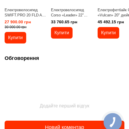
Електровелосипед
Електровелосипед
Електрофетбайк 
SWIFT.PRO 20 FLD AL
Corso «Leader» 22"
«Vulcan» 20" дюйм
"ROCK008" E-BIKE
дюймів LN-22089 (1)
70740 (1) рама ст
27 900.00 грн
33 760.65 грн
45 492.15 грн
250W
ТЕМНО-СІРИЙ, рама
двигун 1200W, 2
30 000.00 грн
сталева,
акумулятори
Купити
Купити
електродвигун 1000W,
2х48V18AH
Купити
акумулятор 60V26AH,
корзина
Обговорення
Додайте перший відгук
Новий коментар