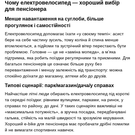
Чому електровелосипед — хороший вибір
для пенсіонера
Менше навантаження на суглоби, більше
прогулянок і самостійності
Електровелосипед допомагає їхати «у своєму темпі»: асист
бере на себе частину зусиль, тому коліна й спина менше
втомлюються, а підйоми та зустрічний вітер перестають бути
проблемою. Головне — це не «заміна мопеда», а м’яка
підтримка, яка робить поїздки регулярними та приємними. Для
багатьох пенсіонерів це означає більше руху без
перевантаження і меншу залежність від транспорту: можна
спокійно доїхати до магазину, аптеки або до друзів.
Типові сценарії: парк/магазин/дача/у справах
Найчастіше літні люди обирають електровелосипед під короткі
та середні поїздки: рівними вулицями, парками, на ринок, у
справах по району, до дачі. У таких сценаріях важливіші не
«максимальна потужність», а зручна посадка, передбачувані
гальма, стійкість на малій швидкості та зрозуміле керування.
Хороший e-bike для пенсіонера має пробачати дрібні помилки
й не вимагати спортивних навичок.