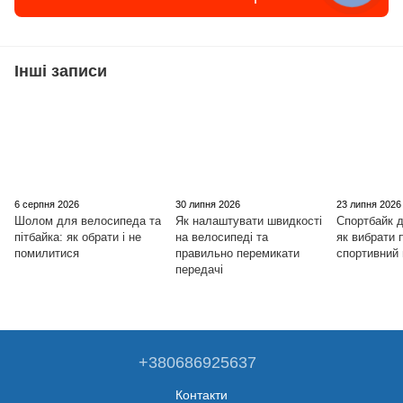
Інші записи
6 серпня 2026
30 липня 2026
23 липня 2026
Шолом для велосипеда та
Як налаштувати швидкості
Спортбайк д
пітбайка: як обрати і не
на велосипеді та
як вибрати
помилитися
правильно перемикати
спортивний
передачі
+380686925637
Контакти