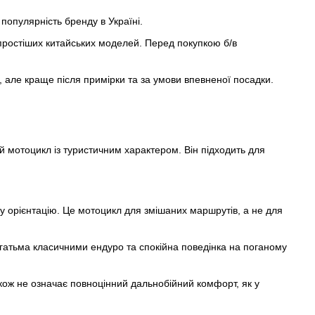
популярність бренду в Україні.
 простіших китайських моделей. Перед покупкою б/в
 але краще після примірки та за умови впевненої посадки.
й мотоцикл із туристичним характером. Він підходить для
у орієнтацію. Це мотоцикл для змішаних маршрутів, а не для
багатьма класичними ендуро та спокійна поведінка на поганому
кож не означає повноцінний дальнобійний комфорт, як у