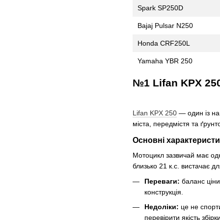
Spark SP250D
Bajaj Pulsar N250
Honda CRF250L
Yamaha YBR 250
№1 Lifan KPX 25
Lifan KPX 250
— один із на
міста, передмістя та ґрунто
Основні характерист
Мотоцикл зазвичай має одн
близько 21 к.с. вистачає дл
Переваги:
баланс ціни
конструкція.
Недоліки:
це не спорти
перевірити якість збірки