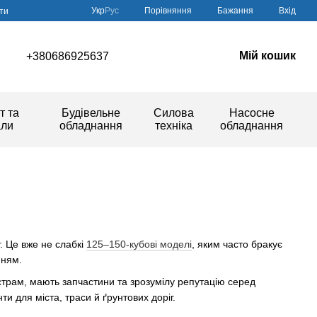
Порівняння
Укр
Рус
Бажання
Вхід
ти
Мій кошик
+380686925637
т та
Будівельне
Силова
Насосне
али
обладнання
техніка
обладнання
. Це вже не слабкі
125–150-кубові моделі
, яким часто бракує
нням.
йстрам, мають запчастини та зрозумілу репутацію серед
ти для міста, траси й ґрунтових доріг.