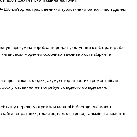
–150 км/год на трасі, великий туристичний багаж і часті далекі
двигун, зрозуміла коробка передач, доступний карбюратор або
я китайських моделей особливо важлива якість збірки та
ланцюг, зірки, колодки, акумулятор, пластик і ремонт після
, а обслуговування не потребує складного обладнання.
рейтингу перевагу отримали моделі й бренди, які мають
 знайти витратники, пластик, важелі, троси, гальмівні елементи