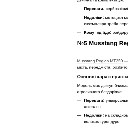
Переваги:
серйозніший 
Недоліки:
мотоцикл мо
екземпляра треба перев
Кому підійде:
райдеру,
№5 Musstang Re
Musstang Region MT250
— 
міста, передмістя, розбито
Основні характерист
Модель має двигун близько
агресивного бездоріжжя.
Переваги:
універсальн
асфальті.
Недоліки:
на складном
великих турендуро.