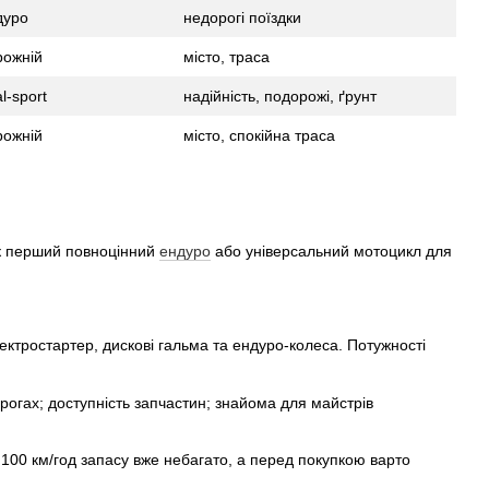
дуро
недорогі поїздки
рожній
місто, траса
l-sport
надійність, подорожі, ґрунт
рожній
місто, спокійна траса
 як перший повноцінний
ендуро
або універсальний мотоцикл для
ектростартер, дискові гальма та ендуро-колеса. Потужності
рогах; доступність запчастин; знайома для майстрів
 100 км/год запасу вже небагато, а перед покупкою варто