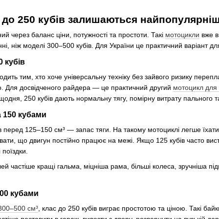
 до 250 кубів залишаються найпопулярні
ий через баланс ціни, потужності та простоти. Такі
мотоцикли
вже в
, ніж моделі 300–500 кубів. Для України це практичний варіант для 
0 кубів
одить тим, хто хоче універсальну техніку без зайвого ризику переп
о. Для досвідченого райдера — це практичний другий
мотоцикл для 
 щодня, 250 кубів дають нормальну тягу, помірну витрату пального 
а 150 кубами
в перед 125–150 см³ — запас тяги. На такому мотоциклі легше їхати
чувати, що двигун постійно працює на межі. Якщо 125 кубів часто в
 поїздки.
ей частіше кращі гальма, міцніша рама, більші колеса, зручніша пі
00 кубами
300–500 см³
, клас до 250 кубів виграє простотою та ціною. Такі ба
стіше поставити в гараж, вивезти з двору, розвернути на вузькій дор