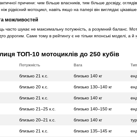
ктичної причини: чим більше власників, тим більше досвіду, огляді
 ніж рідкісний мотоцикл, навіть якщо на папері він виглядає цікавіше
 та можливостей
пець часто шукає не максимальну потужність, а розумний баланс. Мо
то дорогим. Саме тому в рейтингу є не тільки японські моделі, а й
лиця ТОП-10 мотоциклів до 250 кубів
Потужність
Вага
Тип
близько 21 к.с.
близько 140 кг
ен
близько 20 к.с.
близько 130–140 кг
ен
близько 21 к.с.
близько 140 кг
ен
близько 21–25 к.с.
близько 140–150 кг
ен
близько 20–21 к.с.
близько 140 кг
ту
близько 21 к.с.
близько 135–145 кг
ен