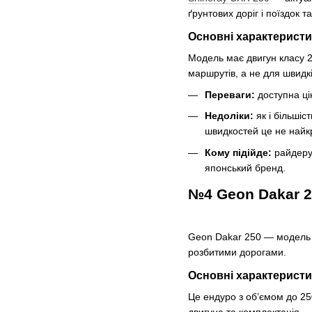
ґрунтових доріг і поїздок 
Основні характерист
Модель має двигун класу 25
маршрутів, а не для швидкі
Переваги:
доступна цін
Недоліки:
як і більшіс
швидкостей це не найк
Кому підійде:
райдеру,
японський бренд.
№4 Geon Dakar 
Geon Dakar 250 — модель д
розбитими дорогами.
Основні характерист
Це ендуро з об’ємом до 25
двигуна та комплектація.