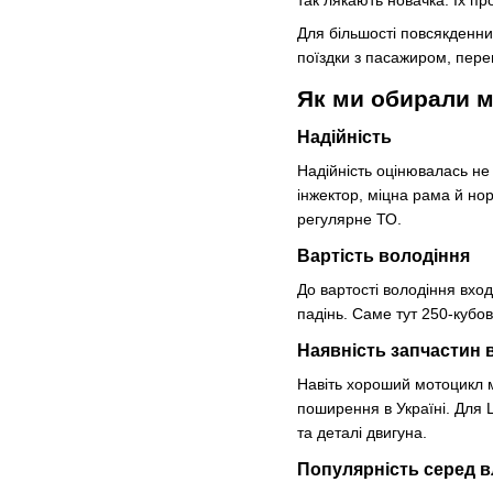
Для більшості повсякденних
поїздки з пасажиром, пере
Як ми обирали м
Надійність
Надійність оцінювалась не
інжектор, міцна рама й нор
регулярне ТО.
Вартість володіння
До вартості володіння вход
падінь. Саме тут 250-кубо
Наявність запчастин в
Навіть хороший мотоцикл м
поширення в Україні. Для L
та деталі двигуна.
Популярність серед в