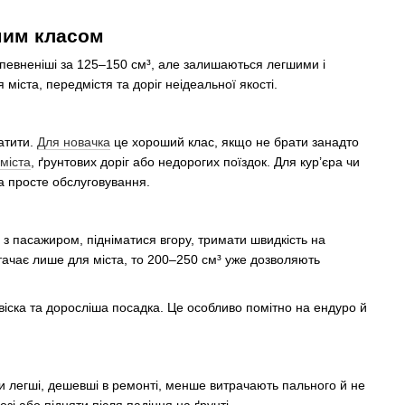
шим класом
певненіші за 125–150 см³, але залишаються легшими і
міста, передмістя та доріг неідеальної якості.
латити.
Для новачка
це хороший клас, якщо не брати занадто
міста
, ґрунтових доріг або недорогих поїздок. Для кур’єра чи
та просте обслуговування.
 з пасажиром, підніматися вгору, тримати швидкість на
истачає лише для міста, то 200–250 см³ уже дозволяють
двіска та доросліша посадка. Це особливо помітно на ендуро й
йки легші, дешевші в ремонті, менше витрачають пального й не
озі або підняти після падіння на ґрунті.