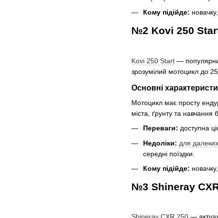
Кому підійде:
новачку,
№2 Kovi 250 Star
Kovi 250 Start
— популярний
зрозумілий мотоцикл до 250
Основні характерист
Мотоцикл має просту ендур
міста, ґрунту та навчання б
Переваги:
доступна цін
Недоліки:
для далеки
середні поїздки.
Кому підійде:
новачку,
№3 Shineray CXR
Shineray CXR 250
— актуал