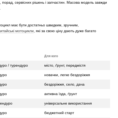
в, порад, сервісних рішень і запчастин. Масова модель завжди
.
тоцикл має бути достатньо швидким, зручним,
китайські мотоцикли
, які за свою ціну дають дуже багато
Для кого
дуро / турендуро
місто, ґрунт, передмістя
дуро
новачки, легке бездоріжжя
дуро
бездоріжжя, село, дача
дуро
активна їзда, ґрунт
рендуро
універсальне використання
дуро
бюджетний старт