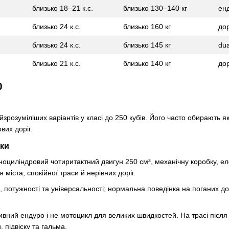
близько 18–21 к.с.
близько 130–140 кг
ен
близько 24 к.с.
близько 160 кг
до
близько 24 к.с.
близько 145 кг
dua
близько 21 к.с.
близько 140 кг
до
0
йзрозуміліших варіантів у класі до 250 кубів. Його часто обирають
вих доріг.
ики
оциліндровий чотиритактний двигун 250 см³, механічну коробку, ел
я міста, спокійної траси й нерівних доріг.
, потужності та універсальності; нормальна поведінка на поганих до
вний ендуро і не мотоцикл для великих швидкостей. На трасі після
, підвіску та гальма.