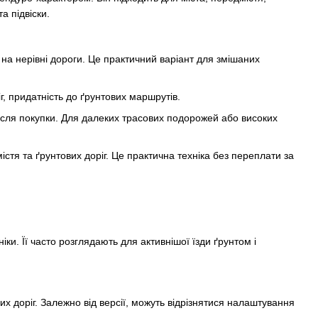
а підвіски.
 на нерівні дороги. Це практичний варіант для змішаних
г, придатність до ґрунтових маршрутів.
після покупки. Для далеких трасових подорожей або високих
істя та ґрунтових доріг. Це практична техніка без переплати за
и. Її часто розглядають для активнішої їзди ґрунтом і
х доріг. Залежно від версії, можуть відрізнятися налаштування