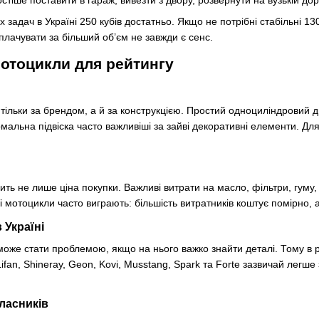
 задач в Україні 250 кубів достатньо. Якщо не потрібні стабільні 130
плачувати за більший об’єм не завжди є сенс.
отоцикли для рейтингу
 тільки за брендом, а й за конструкцією. Простий одноциліндровий 
мальна підвіска часто важливіші за зайві декоративні елементи. Дл
ить не лише ціна покупки. Важливі витрати на масло, фільтри, гуму, 
ві мотоцикли часто виграють: більшість витратників коштує помірно
 Україні
оже стати проблемою, якщо на нього важко знайти деталі. Тому в 
ifan, Shineray, Geon, Kovi, Musstang, Spark та Forte зазвичай легше
ласників