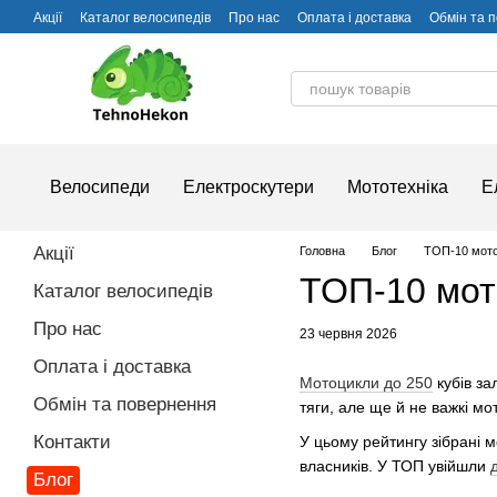
Перейти до основного контенту
Акції
Каталог велосипедів
Про нас
Оплата і доставка
Обмін та 
Часті питання
Велосипеди
Електроскутери
Мототехніка
Е
Акції
Головна
Блог
ТОП-10 мотоц
ТОП-10 мото
Каталог велосипедів
Про нас
23 червня 2026
Оплата і доставка
Мотоцикли до 250
кубів за
Обмін та повернення
тяги, але ще й не важкі м
Контакти
У цьому рейтингу зібрані 
власників. У ТОП увійшли
Блог