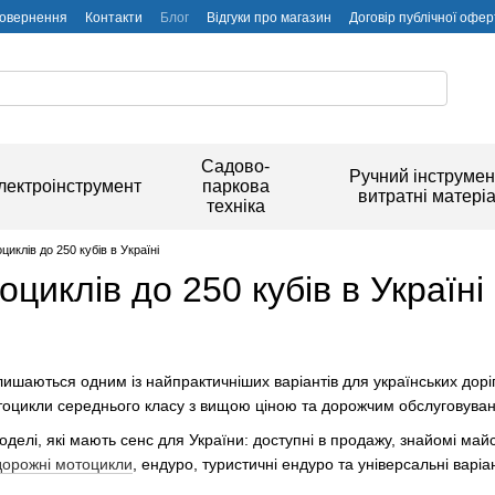
повернення
Контакти
Блог
Відгуки про магазин
Договір публічної офер
Садово-
Ручний інструмен
лектроінструмент
паркова
витратні матері
техніка
иклів до 250 кубів в Україні
циклів до 250 кубів в Україні
лишаються одним із найпрактичніших варіантів для українських доріг
отоцикли середнього класу з вищою ціною та дорожчим обслуговува
моделі, які мають сенс для України: доступні в продажу, знайомі ма
дорожні мотоцикли
, ендуро, туристичні ендуро та універсальні варіан