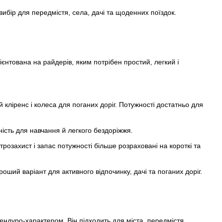
вибір для передмістя, села, дачі та щоденних поїздок.
єнтована на райдерів, яким потрібен простий, легкий і
кліренс і колеса для поганих доріг. Потужності достатньо для
ність для навчання й легкого бездоріжжя.
розахист і запас потужності більше розраховані на короткі та
оший варіант для активного відпочинку, дачі та поганих доріг.
ендуро-характером. Він підходить для міста, передмістя,