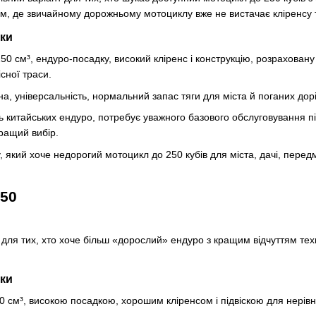
там, де звичайному дорожньому мотоциклу вже не вистачає кліренсу т
ики
0 см³, ендуро-посадку, високий кліренс і конструкцію, розраховану
сної траси.
а, універсальність, нормальний запас тяги для міста й поганих дорі
ть китайських ендуро, потребує уважного базового обслуговування 
ращий вибір.
 який хоче недорогий мотоцикл до 250 кубів для міста, дачі, передм
250
ля тих, хто хоче більш «дорослий» ендуро з кращим відчуттям технік
ики
0 см³, високою посадкою, хорошим кліренсом і підвіскою для нерівни