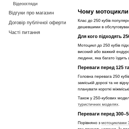
Відеоогляди
Чому мотоцикли
Відгуки про магазин
Клас до 250 кубів популярн
Договір публічної оферти
дешевшими в обслуговуванні
Часті питання
Для кого підходять 25
Мотоцикл до 250 кубів підх
високий або важкий ендур
людини, яка багато їздить
Переваги перед 125 т
Головна перевага 250 кубі
заміській дорозі та не від
планувати короткі міжміські
Також у 250-кубових модел
туристичних моделях
.
Переваги перед 300–5
Порівняно з
мотоциклами 
так лякають новачка. Їх про