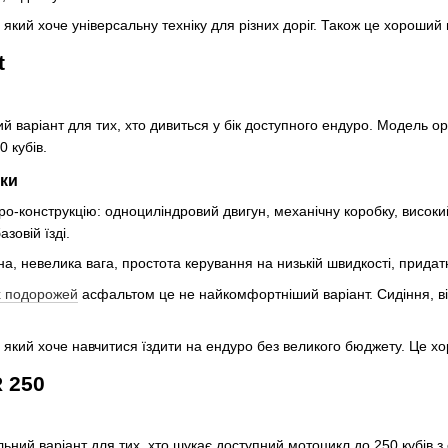
 який хоче універсальну техніку для різних доріг. Також це хороший 
t
 варіант для тих, хто дивиться у бік доступного ендуро. Модель орі
 кубів.
ики
о-конструкцію: одноциліндровий двигун, механічну коробку, високий 
азовій їзді.
а, невелика вага, простота керування на низькій швидкості, придат
х подорожей
асфальтом це не найкомфортніший варіант. Сидіння, віт
 який хоче навчитися їздити на ендуро без великого бюджету. Це хор
 250
ьний варіант для тих, хто шукає доступний мотоцикл до 250 кубів з 