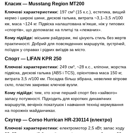
Класик — Musstang Region MT200
Ключові характеристики:
197 см³ (15 к.с.), естетика, вищий
кермо і широкі шини, дискові гальма, витрата ~3,1–3,5 л/100
км, маса ~124 кг. Підвіска налаштована м’якше, ніж у типових
«спортів», що допомагає на плитці та «лежачих».
Кому підійде:
міським райдерам, які цінують стиль без жертв
практичності. Добрий для повсякденних маршрутів, зустрічей,
поїздок у справах і рідких виїздів за місто.
Спорт — LIFAN KPR 250
Ключові характеристики:
249 см³, ~28 к.с., кліпони, жорстка
підвіска, дискові гальма (ABS і TCS), орієнтовна маса 150 кг,
витрата 3,5 л/100 км. Посадка більш зібрана, невелике вітрове
скло, пластик закриває ключові вузли.
Кому підійде:
тим, хто хоче перший спорт без «зайвого»
запасу потужності. Підходить для коротких динамічних
маршрутів, вечірніх покатушок і навчання техніці кермування
на порожніх майданчиках.
Скутер — Corso Hurrican HR-230114 (електро)
Ключові характеристики:
електромотор 2,5 кВт, запас ходу