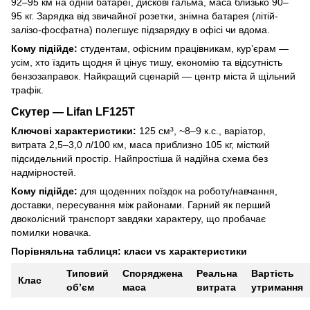
92–95 км на одній батареї, дискові гальма, маса близько 90–
95 кг. Зарядка від звичайної розетки, знімна батарея (літій-
залізо-фосфатна) полегшує підзарядку в офісі чи вдома.
Кому підійде:
студентам, офісним працівникам, кур’єрам —
усім, хто їздить щодня й цінує тишу, економію та відсутність
бензозаправок. Найкращий сценарій — центр міста й щільний
трафік.
Скутер — Lifan LF125T
Ключові характеристики:
125 см³, ~8–9 к.с., варіатор,
витрата 2,5–3,0 л/100 км, маса приблизно 105 кг, місткий
підсидельний простір. Найпростіша й надійна схема без
надмірностей.
Кому підійде:
для щоденних поїздок на роботу/навчання,
доставки, пересування між районами. Гарний як перший
двоколісний транспорт завдяки характеру, що пробачає
помилки новачка.
Порівняльна таблиця: класи vs характеристики
Типовий
Споряджена
Реальна
Вартість
Клас
об’єм
маса
витрата
утримання