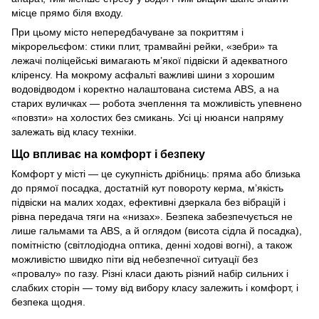
місце прямо біля входу.
При цьому місто непередбачуване за покриттям і
мікрорельєфом: стики плит, трамвайні рейки, «зебри» та
лежачі поліцейські вимагають м’якої підвіски й адекватного
кліренсу. На мокрому асфальті важливі шини з хорошим
водовідводом і коректно налаштована система ABS, а на
старих вуличках — робота зчеплення та можливість упевнено
«повзти» на холостих без смикань. Усі ці нюанси напряму
залежать від класу техніки.
Що впливає на комфорт і безпеку
Комфорт у місті — це сукупність дрібниць: пряма або близька
до прямої посадка, достатній кут повороту керма, м’якість
підвіски на малих ходах, ефективні дзеркала без вібрацій і
рівна передача тяги на «низах». Безпека забезпечується не
лише гальмами та ABS, а й оглядом (висота сідла й посадка),
помітністю (світлодіодна оптика, денні ходові вогні), а також
можливістю швидко піти від небезпечної ситуації без
«провалу» по газу. Різні класи дають різний набір сильних і
слабких сторін — тому від вибору класу залежить і комфорт, і
безпека щодня.