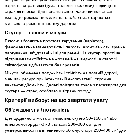
вартість витратників (гума, гальмівні колодки), підвищені
страхові внески. Для новачків спорт часто виявляється
«занадто різким»: помилки на газу/гальмах караються
миттєво, а ремонт пластику дорогий.
Скутер — плюси й мінуси
Плюси: абсолютна простота керування (варіатор),
феноменальна маневровість і легкість, економічність, зручне
паркування, вбудовані ніші для речей. На скутері простіше
підтримувати стійкість на «повзучій» швидкості, а старт зі
світлофора відбувається без провалів.
Мінуси: обмежена потужність і стійкість на поганій дорозі,
менший ресурс при інтенсивній експлуатації, скромна
вантажопідйомність. Далекі поїздки та траса з пасажиром для
скутера — стрес, особливо у вітряну погоду.
Критерії вибору: на що звертати увагу
Об’єм двигуна / потужність
Для щоденного міста оптимальні: скутер 50–150 см³ або
електромотор до ~3 кВт; класик 200–300 см³ для
універсальності та впевненого обгону; спорт 250–400 см³ для