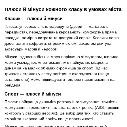
Плюси й мінуси кожного класу в умовах міста
Класик — плюси й мінуси
Плюси: універсальність маршрутів (двори — магістраль —
передмістя), передбачувана керованість, комфортна пряма
посадка, помірна витрата та доступний сервіс. Класики легко
дооснастити кофрами, вітровим склом, захистом двигуна —
аксесуари масові й недорогі.
Мінуси: відносно більша маса порівняно зі скутером, ширина
керма ускладнює «протискання» в найвужчих місцях, а
динаміка на малих об’ємах скромніша за спорт. Під час
тривалих стоянок у спеку повітряне охолодження (якщо
встановлене) може підвищувати теплове навантаження на
райдера.
Спорт — плюси й мінуси
Плюси: найкраща динаміка розгону й гальмування, точність
кермування, технологічні гальма та електроніка (ABS, трекшн-
контроль у старших версіях). Це вибір для тих, хто ставить
емоції та «керований політ» вище практичності.
Мінуси: жорстка ергономіка в заторах, високі витрати й