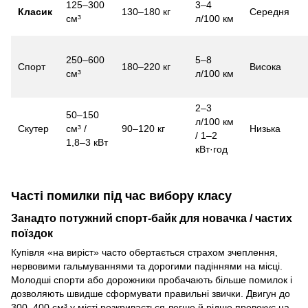
125–300
3–4
Класик
130–180 кг
Середня
см³
л/100 км
250–600
5–8
Спорт
180–220 кг
Висока
см³
л/100 км
2–3
50–150
л/100 км
Скутер
см³ /
90–120 кг
Низька
/ 1–2
1,8–3 кВт
кВт·год
Часті помилки під час вибору класу
Занадто потужний спорт-байк для новачка / частих
поїздок
Купівля «на виріст» часто обертається страхом зчеплення,
нервовими гальмуваннями та дорогими падіннями на місці.
Молодші спорти або дорожники пробачають більше помилок і
дозволяють швидше сформувати правильні звички. Двигун до
300–400 см³ у місті розкривається легше й рідше провокує на