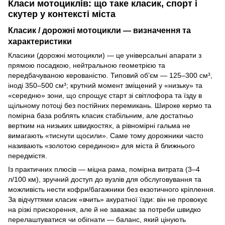
Класи мотоциклів: що таке класик, спорт і
скутер у контексті міста
Класик / дорожні мотоцикли — визначення та
характеристики
Класики (дорожні мотоцикли) — це універсальні апарати з
прямою посадкою, нейтральною геометрією та
передбачуваною керованістю. Типовий об’єм — 125–300 см³,
іноді 350–500 см³; крутний момент зміщений у «низьку» та
«середню» зони, що спрощує старт зі світлофора та їзду в
щільному потоці без постійних перемикань. Широке кермо та
помірна база роблять класик стабільним, але достатньо
вертким на низьких швидкостях, а рівномірні гальма не
вимагають «тиснути щосили». Саме тому дорожники часто
називають «золотою серединою» для міста й ближнього
передмістя.
Із практичних плюсів — міцна рама, помірна витрата (3–4
л/100 км), зручний доступ до вузлів для обслуговування та
можливість нести кофри/багажники без екзотичного кріплення.
За відчуттями класик «вчить» акуратної їзди: він не провокує
на різкі прискорення, але й не заважає за потреби швидко
перелаштуватися чи обігнати — баланс, який цінують