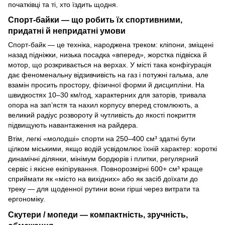
початківці та ті, хто їздить щодня.
Спорт-байки — що робить їх спортивними,
придатні й непридатні умови
Спорт-байк — це техніка, народжена треком: кліпони, зміщені
назад підніжки, низька посадка «вперед», жорстка підвіска й
мотор, що розкривається на верхах. У місті така конфігурація
дає феноменальну відзивчивість на газ і потужні гальма, але
взамін просить простору, фізичної форми й дисципліни. На
швидкостях 10–30 км/год, характерних для заторів, тривала
опора на зап’ястя та нахил корпусу вперед стомлюють, а
великий радіус розвороту й чутливість до якості покриття
підвищують навантаження на райдера.
Втім, легкі «молодші» спорти на 250–400 см³ здатні бути
цілком міськими, якщо водій усвідомлює їхній характер: короткі
динамічні ділянки, мінімум бордюрів і плитки, регулярний
сервіс і якісне екіпірування. Повнорозмірні 600+ см³ краще
сприймати як «місто на вихідних» або як засіб доїхати до
треку — для щоденної рутини вони гірші через витрати та
ергономіку.
Скутери / мопеди — компактність, зручність,