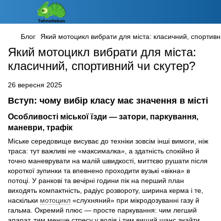
Блог
Який мотоцикл вибрати для міста: класичний, спортивн
Який мотоцикл вибрати для міста:
класичний, спортивний чи скутер?
26 вересня 2025
Вступ: чому вибір класу має значення в місті
Особливості міської їзди — затори, паркування,
маневри, трафік
Міське середовище висуває до техніки зовсім інші вимоги, ніж
траса: тут важливі не «максималка», а здатність спокійно й
точно маневрувати на малій швидкості, миттєво рушати після
короткої зупинки та впевнено проходити вузькі «вікна» в
потоці. У ранкові та вечірні години пік на перший план
виходять компактність, радіус розвороту, ширина керма і те,
наскільки
мотоцикл
«слухняний» при мікродозуванні газу й
гальма. Окремий плюс — просте паркування: чим легший
апарат, тим менше стресу у водія і тим вищий шанс знайти