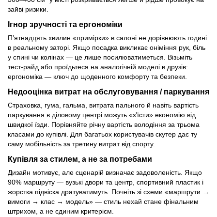
зайві ризики.
Ігнор зручності та ергономіки
П’ятнадцять хвилин «примірки» в салоні не дорівнюють годині
в реальному заторі. Якщо посадка викликає оніміння рук, біль
у спині чи колінах — це лише посилюватиметься. Візьміть
тест-райд або проїдьтеся на аналогічній моделі в друзів:
ергономіка — ключ до щоденного комфорту та безпеки.
Недооцінка витрат на обслуговування / паркування
Страховка, гума, гальма, витрата пального й навіть вартість
паркування в діловому центрі можуть «з’їсти» економію від
швидкої їзди. Порівняйте річну вартість володіння за трьома
класами до купівлі. Для багатьох користувачів скутер дає ту
саму мобільність за третину витрат від спорту.
Купівля за стилем, а не за потребами
Дизайн мотивує, але сценарій визначає задоволеність. Якщо
90% маршруту — вузькі двори та центр, спортивний пластик і
жорстка підвіска дратуватимуть. Почніть зі схеми «маршрути →
вимоги → клас → модель» — стиль нехай стане фінальним
штрихом, а не єдиним критерієм.