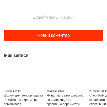
Додайте перший відгук
Новий коментар
Інші записи
6 серпня 2026
30 липня 2026
23 липня 2026
Шолом для велосипеда та
Як налаштувати швидкості
Спортбайк д
пітбайка: як обрати і не
на велосипеді та
як вибрати
помилитися
правильно перемикати
спортивний