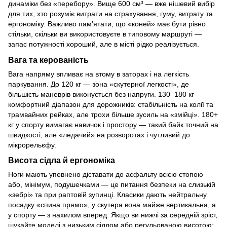
динаміки без «перебору». Вище 600 см³ — вже нішевий вибір
для тих, хто розуміє витрати на страхування, гуму, витрату та
ергономіку. Важливо пам’ятати, що «коней» має бути рівно
стільки, скільки ви використовуєте в типовому маршруті —
запас потужності хороший, але в місті рідко реалізується.
Вага та керованість
Вага напряму впливає на втому в заторах і на легкість
паркування. До 120 кг — зона «скутерної легкості», де
більшість маневрів виконується без напруги. 130–180 кг —
комфортний діапазон для дорожників: стабільність на колії та
трамвайних рейках, але трохи більше зусиль на «змійці». 180+
кг у спорту вимагає навичок і простору — такий байк точний на
швидкості, але «ледачий» на розворотах і чутливий до
мікрорельєфу.
Висота сідла й ергономіка
Ноги мають упевнено діставати до асфальту всією стопою
або, мінімум, подушечками — це питання безпеки на слизькій
«зебрі» та при раптовій зупинці. Класики дають нейтральну
посадку «спина прямо», у скутера вона майже вертикальна, а
у спорту — з нахилом вперед. Якщо ви нижчі за середній зріст,
шукайте моделі з низьким сідлом або регульованою висотою;