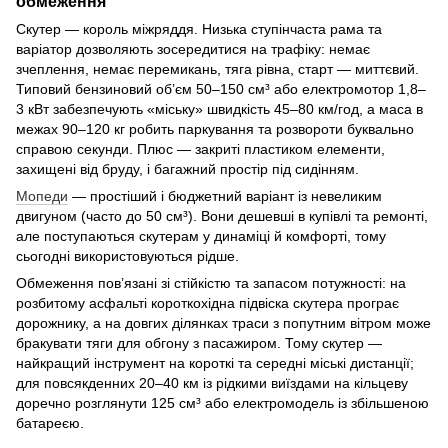
обмеження
Скутер — король міжряддя. Низька ступінчаста рама та
варіатор дозволяють зосередитися на трафіку: немає
зчеплення, немає перемикань, тяга рівна, старт — миттєвий.
Типовий бензиновий об’єм 50–150 см³ або електромотор 1,8–
3 кВт забезпечують «міську» швидкість 45–80 км/год, а маса в
межах 90–120 кг робить паркування та розвороти буквально
справою секунди. Плюс — закриті пластиком елементи,
захищені від бруду, і багажний простір під сидінням.
Мопеди
— простіший і бюджетний варіант із невеликим
двигуном (часто до 50 см³). Вони дешевші в купівлі та ремонті,
але поступаються скутерам у динаміці й комфорті, тому
сьогодні використовуються рідше.
Обмеження пов’язані зі стійкістю та запасом потужності: на
розбитому асфальті короткохідна підвіска скутера програє
дорожнику, а на довгих ділянках траси з попутним вітром може
бракувати тяги для обгону з пасажиром. Тому скутер —
найкращий інструмент на короткі та середні міські дистанції;
для повсякденних 20–40 км із рідкими виїздами на кільцеву
доречно розглянути 125 см³ або електромодель із збільшеною
батареєю.