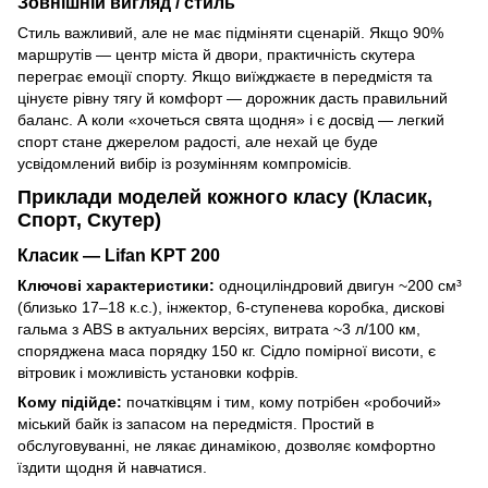
Зовнішній вигляд / стиль
Стиль важливий, але не має підміняти сценарій. Якщо 90%
маршрутів — центр міста й двори, практичність скутера
переграє емоції спорту. Якщо виїжджаєте в передмістя та
цінуєте рівну тягу й комфорт — дорожник дасть правильний
баланс. А коли «хочеться свята щодня» і є досвід — легкий
спорт стане джерелом радості, але нехай це буде
усвідомлений вибір із розумінням компромісів.
Приклади моделей кожного класу (Класик,
Спорт, Скутер)
Класик — Lifan KPT 200
Ключові характеристики:
одноциліндровий двигун ~200 см³
(близько 17–18 к.с.), інжектор, 6-ступенева коробка, дискові
гальма з ABS в актуальних версіях, витрата ~3 л/100 км,
споряджена маса порядку 150 кг. Сідло помірної висоти, є
вітровик і можливість установки кофрів.
Кому підійде:
початківцям і тим, кому потрібен «робочий»
міський байк із запасом на передмістя. Простий в
обслуговуванні, не лякає динамікою, дозволяє комфортно
їздити щодня й навчатися.