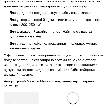
грошей, а потім зіставте їх із сильними сторонами класів, не
дозволяючи дизайну «перекричати» здоровий глузд.
Для щоденних поїздок — скутер або легкий класик.
Для універсальності й рідких виїздів за місто — дорожній
класик 200–250 см³.
Для швидкості й драйву — спорт-байк, але лише за
достатнього досвіду.
Для студентів і офісних працівників — електроскутери,
економічні й зручні.
У фіналі пам’ятайте: найкращий мотоцикл — той, на якому ви
поїдете завтра й післязавтра без утоми та зайвого стресу.
Зіставте цифри (вага, витрата, висота сідла) з особистими
відчуттями на тест-райді — і ваш міський байк знайдеться
швидко й надовго.
Автор: Тригуб Максим Михайлович, менеджер товарного
контенту