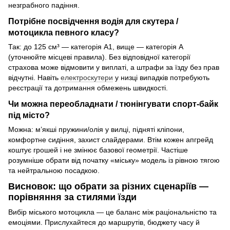
незграбного падіння.
Потрібне посвідчення водія для скутера /
мотоцикла певного класу?
Так: до 125 см³ — категорія А1, вище — категорія А
(уточнюйте місцеві правила). Без відповідної категорії
страхова може відмовити у виплаті, а штрафи за їзду без прав
відчутні. Навіть
електроскутери
у низці випадків потребують
реєстрації та дотримання обмежень швидкості.
Чи можна переобладнати / тюнінгувати спорт-байк
під місто?
Можна: м’якші пружини/олія у вилці, підняті кліпони,
комфортне сидіння, захист слайдерами. Втім кожен апгрейд
коштує грошей і не змінює базової геометрії. Частіше
розумніше обрати від початку «міську» модель із рівною тягою
та нейтральною посадкою.
Висновок: що обрати за різних сценаріїв —
порівняння за стилями їзди
Вибір міського мотоцикла — це баланс між раціональністю та
емоціями. Прислухайтеся до маршрутів, бюджету часу й