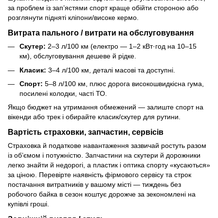
за проблем із зап’ястями спорт краще обійти стороною або
розглянути підняті кліпони/високе кермо.
Витрата пального / витрати на обслуговування
Скутер:
2–3 л/100 км (електро — 1–2 кВт·год на 10–15
км), обслуговування дешеве й рідке.
Класик:
3–4 л/100 км, деталі масові та доступні.
Спорт:
5–8 л/100 км, плюс дорога високошвидкісна гума,
посилені колодки, часті ТО.
Якщо бюджет на утримання обмежений — залиште спорт на
вікенди або трек і обирайте класик/скутер для рутини.
Вартість страховки, запчастин, сервісів
Страховка й податкове навантаження зазвичай ростуть разом
із об’ємом і потужністю. Запчастини на скутери й дорожники
легко знайти й недорогі, а пластик і оптика спорту «кусаються»
за ціною. Перевірте наявність фірмового сервісу та строк
постачання витратників у вашому місті — тиждень без
робочого байка в сезон коштує дорожче за зекономлені на
купівлі гроші.