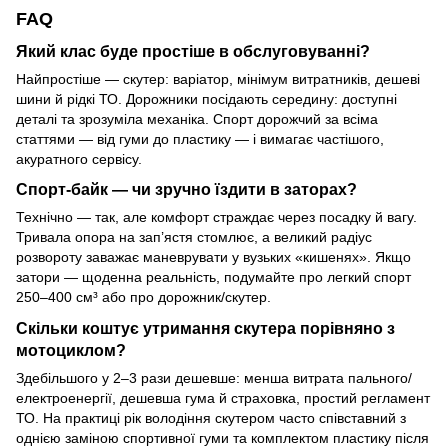
FAQ
Який клас буде простіше в обслуговуванні?
Найпростіше — скутер: варіатор, мінімум витратників, дешеві
шини й рідкі ТО. Дорожники посідають середину: доступні
деталі та зрозуміла механіка. Спорт дорожчий за всіма
статтями — від гуми до пластику — і вимагає частішого,
акуратного сервісу.
Спорт-байк — чи зручно їздити в заторах?
Технічно — так, але комфорт страждає через посадку й вагу.
Тривала опора на зап’ястя стомлює, а великий радіус
розвороту заважає маневрувати у вузьких «кишенях». Якщо
затори — щоденна реальність, подумайте про легкий спорт
250–400 см³ або про дорожник/скутер.
Скільки коштує утримання скутера порівняно з
мотоциклом?
Здебільшого у 2–3 рази дешевше: менша витрата пального/
електроенергії, дешевша гума й страховка, простий регламент
ТО. На практиці рік володіння скутером часто співставний з
однією заміною спортивної гуми та комплектом пластику після