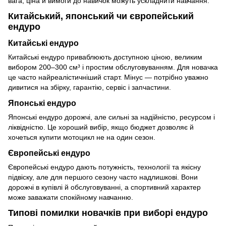
вага, ціна й вимоги до навичок можуть ускладнити навчання.
Китайський, японський чи європейський
ендуро
Китайські ендуро
Китайські ендуро приваблюють доступною ціною, великим
вибором 200–300 см³ і простим обслуговуванням. Для новачка
це часто найреалістичніший старт. Мінус — потрібно уважно
дивитися на збірку, гарантію, сервіс і запчастини.
Японські ендуро
Японські ендуро дорожчі, але сильні за надійністю, ресурсом і
ліквідністю. Це хороший вибір, якщо бюджет дозволяє й
хочеться купити мотоцикл не на один сезон.
Європейські ендуро
Європейські ендуро дають потужність, технології та якісну
підвіску, але для першого сезону часто надлишкові. Вони
дорожчі в купівлі й обслуговуванні, а спортивний характер
може заважати спокійному навчанню.
Типові помилки новачків при виборі ендуро