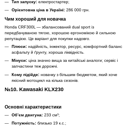
Тип запуску:
електростартер;
Орієнтовна ціна в Україні:
286 000 грн.
Чим хороший для новачка
Honda CRF300L — збалансований dual sport із
передбачуваною тягою, хорошою ергономікою й сильною
репутацією. Це варіант для покупки надовго.
Плюси:
надійність, інжектор, ресурс, комфортний баланс
асфальту й ґрунту, хороша ліквідність.
Мінуси:
ціна значно вища за китайські аналоги; сервіс і
запчастини теж дорожчі.
Кому підійде:
новачку з більшим бюджетом, який хоче
якісний мотоцикл на кілька сезонів.
№10. Kawasaki KLX230
Основні характеристики
Об’єм двигуна:
233 см³;
Потужність:
близько 19 к.с.;