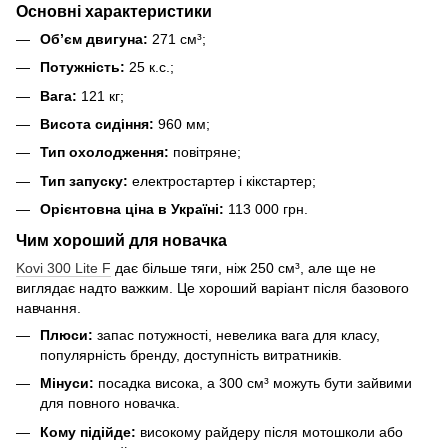
Основні характеристики
Об’єм двигуна:
271 см³;
Потужність:
25 к.с.;
Вага:
121 кг;
Висота сидіння:
960 мм;
Тип охолодження:
повітряне;
Тип запуску:
електростартер і кікстартер;
Орієнтовна ціна в Україні:
113 000 грн.
Чим хороший для новачка
Kovi 300 Lite F
дає більше тяги, ніж 250 см³, але ще не
виглядає надто важким. Це хороший варіант після базового
навчання.
Плюси:
запас потужності, невелика вага для класу,
популярність бренду, доступність витратників.
Мінуси:
посадка висока, а 300 см³ можуть бути зайвими
для повного новачка.
Кому підійде:
високому райдеру після мотошколи або