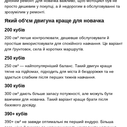
дрібний ремонт. Для новачка важливо, щоб мотоцикл був не
просто дешевим у покупці, а й недорогим в обслуговуванні та
зрозумілим у ремонті.
Який об’єм двигуна краще для новачка
200 кубів
200 см³ легше контролювати, дешевше обслуговувати й
простіше використовувати для спокійного навчання. Це варіант
для ґрунтовок, села й коротких маршрутів.
250 кубів
250 см³ — найпопулярніший баланс. Такий двигун краще
тягне на підйомах, підходить для міста й бездоріжжя та не
здається слабким після перших тижнів навчання.
300 кубів
300 см³ дають більше запасу потужності, але можуть бути
важчими для новачка. Такий варіант краще брати після
базового досвіду.
390+ кубів
390+ см³ не завжди оптимальні як перший ендуро. Більша