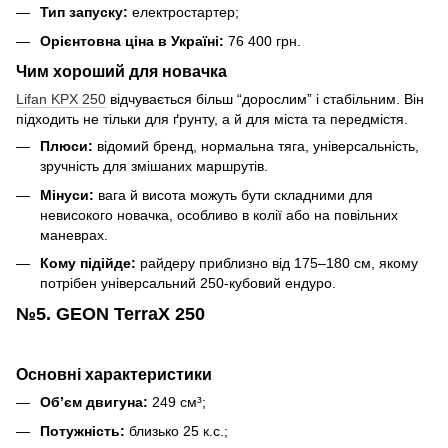
Тип запуску:
електростартер;
Орієнтовна ціна в Україні:
76 400 грн.
Чим хороший для новачка
Lifan KPX 250
відчувається більш “дорослим” і стабільним. Він
підходить не тільки для ґрунту, а й для міста та передмістя.
Плюси:
відомий бренд, нормальна тяга, універсальність,
зручність для змішаних маршрутів.
Мінуси:
вага й висота можуть бути складними для
невисокого новачка, особливо в колії або на повільних
маневрах.
Кому підійде:
райдеру приблизно від 175–180 см, якому
потрібен універсальний 250-кубовий ендуро.
№5. GEON TerraX 250
Основні характеристики
Об’єм двигуна:
249 см³;
Потужність:
близько 25 к.с.;