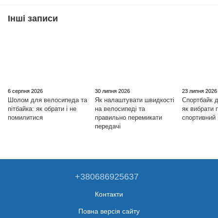
Інші записи
6 серпня 2026
30 липня 2026
23 липня 2026
Шолом для велосипеда та
Як налаштувати швидкості
Спортбайк д
пітбайка: як обрати і не
на велосипеді та
як вибрати
помилитися
правильно перемикати
спортивний
передачі
+380686925637
Контакти
Повна версія сайту