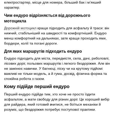
електростартер, місце для номера, більший бак і м’якший
характер.
Чим ендуро відрізняється від дорожнього
мотоцикла
Дорожній мотоцикл
краще підходить для асфальту й траси: він
нижчий, стабільніший на швидкості та комфортніший. Ендуро
менш комфортний на дальняках, зате краще проходить ями,
бордюри, колії та погані дороги.
Для яких маршрутів підходить ендуро
Ендуро підходить для міста, передмістя, села, дачі, риболовлі,
лісових доріг, польових маршрутів і легкого бездоріжжя. Але він
не замінює навички. У багнюці, піску чи на крутому підйомі
важливі не тільки модель, а й гума, досвід, фізична форма та
спокійна робота з газом.
Кому підійде перший ендуро
Перший ендуро підійде тим, хто хоче не просто їздити
асфальтом, а мати свободу для різних доріг. Це хороший вибір
для райдера, який готовий вчитися, не боїться механіки й
розуміє, що бездоріжжя потребує поступової практики.