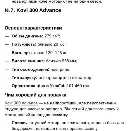
новачку, який хоче мотоцикл не на один сезон.
№7. Kovi 300 Advance
Основні характеристики
Об’єм двигуна:
279 см³;
Потужність:
близько 28 к.с.;
Вага:
орієнтовно 120–125 кг;
Висота сидіння:
близько 938 мм;
Тип охолодження:
повітряне;
Тип запуску:
електростартер і кікстартер;
Орієнтовна ціна в Україні:
101 460 грн.
Чим хороший для новачка
Kovi 300 Advance
— не найпростіший, але перспективний
ендуро для високого райдера. Він легкий для свого класу й
має хороший запас для розвитку.
Плюси:
потужний мотор, невелика вага, хороша база для
бездоріжжя, потенціал після першого сезону.