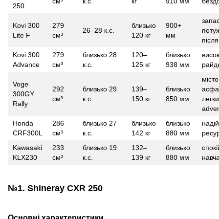
см³
к.с.
кг
910 мм
безд
250
запа
Kovi 300
279
близько
900+
26–28 к.с.
потуж
Lite F
см³
120 кг
мм
після
Kovi 300
279
близько 28
120–
близько
висок
Advance
см³
к.с.
125 кг
938 мм
райд
місто
Voge
292
близько 29
139–
близько
асфа
300GY
см³
к.с.
150 кг
850 мм
легк
Rally
adve
Honda
286
близько 27
близько
близько
надій
CRF300L
см³
к.с.
142 кг
880 мм
ресу
Kawasaki
233
близько 19
132–
близько
спокі
KLX230
см³
к.с.
139 кг
880 мм
навч
№1. Shineray CXR 250
Основні характеристики