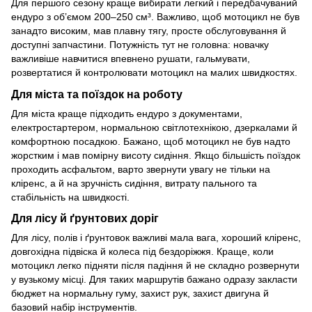
Для першого сезону краще вибирати легкий і передбачуваний
ендуро з об’ємом 200–250 см³. Важливо, щоб мотоцикл не був
занадто високим, мав плавну тягу, просте обслуговування й
доступні запчастини. Потужність тут не головна: новачку
важливіше навчитися впевнено рушати, гальмувати,
розвертатися й контролювати мотоцикл на малих швидкостях.
Для міста та поїздок на роботу
Для міста краще підходить ендуро з документами,
електростартером, нормальною світлотехнікою, дзеркалами й
комфортною посадкою. Бажано, щоб мотоцикл не був надто
жорстким і мав помірну висоту сидіння. Якщо більшість поїздок
проходить асфальтом, варто звернути увагу не тільки на
кліренс, а й на зручність сидіння, витрату пального та
стабільність на швидкості.
Для лісу й ґрунтових доріг
Для лісу, полів і ґрунтовок важливі мала вага, хороший кліренс,
довгохідна підвіска й колеса під бездоріжжя. Краще, коли
мотоцикл легко підняти після падіння й не складно розвернути
у вузькому місці. Для таких маршрутів бажано одразу закласти
бюджет на нормальну гуму, захист рук, захист двигуна й
базовий набір інструментів.