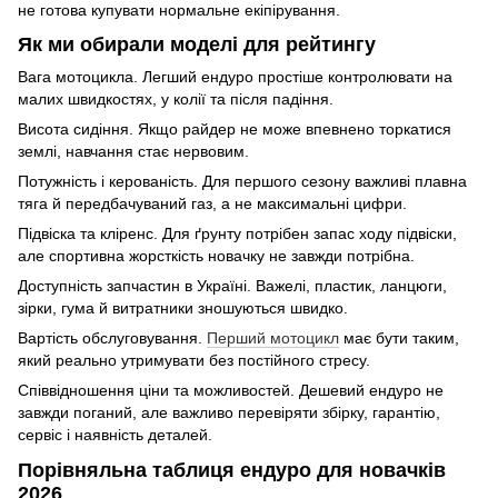
не готова купувати нормальне екіпірування.
Як ми обирали моделі для рейтингу
Вага мотоцикла. Легший ендуро простіше контролювати на
малих швидкостях, у колії та після падіння.
Висота сидіння. Якщо райдер не може впевнено торкатися
землі, навчання стає нервовим.
Потужність і керованість. Для першого сезону важливі плавна
тяга й передбачуваний газ, а не максимальні цифри.
Підвіска та кліренс. Для ґрунту потрібен запас ходу підвіски,
але спортивна жорсткість новачку не завжди потрібна.
Доступність запчастин в Україні. Важелі, пластик, ланцюги,
зірки, гума й витратники зношуються швидко.
Вартість обслуговування.
Перший мотоцикл
має бути таким,
який реально утримувати без постійного стресу.
Співвідношення ціни та можливостей. Дешевий ендуро не
завжди поганий, але важливо перевіряти збірку, гарантію,
сервіс і наявність деталей.
Порівняльна таблиця ендуро для новачків
2026