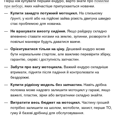
Перш ніж купувати перший ендуро, варто знати про
помилки
при виборі
, яких найчастіше припускаються новачки.
Купити занадто потужний мотоцикл.
На слизькому
ґрунті, у колії або на підйомі зайва різкість двигуна швидко
стає проблемою для новачка.
Не врахувати висоту сидіння.
Якщо райдеру складно
впевнено ставати ногами на землю, зупинки, розвороти й
повільні маневри будуть даватися важче.
Орієнтуватися тільки на ціну.
Дешевий ендуро може
бути нормальним стартом, але важливо перевірити збірку,
гарантію, сервіс і доступність запчастин.
Забути про вагу мотоцикла.
Важкий ендуро складніше
втримати, підняти після падіння й контролювати на
бездоріжжі.
Купити рідкісну модель без запчастин.
Навіть дрібна
поломка може надовго залишити мотоцикл у гаражі, якщо
важелі, пластик, зірки або витратники складно знайти.
Витратити весь бюджет на мотоцикл.
Частину грошей
потрібно залишити на шолом, мотоботи, захист, перше ТО,
гуму й базові дрібниці для обслуговування.