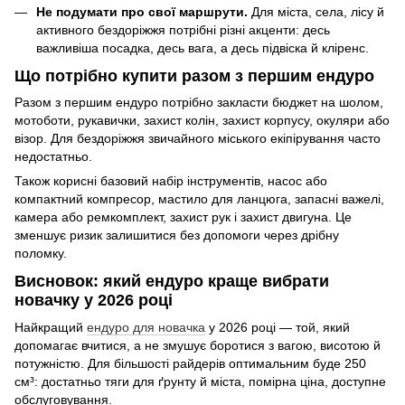
Не подумати про свої маршрути.
Для міста, села, лісу й
активного бездоріжжя потрібні різні акценти: десь
важливіша посадка, десь вага, а десь підвіска й кліренс.
Що потрібно купити разом з першим ендуро
Разом з першим ендуро потрібно закласти бюджет на шолом,
мотоботи, рукавички, захист колін, захист корпусу, окуляри або
візор. Для бездоріжжя звичайного міського екіпірування часто
недостатньо.
Також корисні базовий набір інструментів, насос або
компактний компресор, мастило для ланцюга, запасні важелі,
камера або ремкомплект, захист рук і захист двигуна. Це
зменшує ризик залишитися без допомоги через дрібну
поломку.
Висновок: який ендуро краще вибрати
новачку у 2026 році
Найкращий
ендуро для новачка
у 2026 році — той, який
допомагає вчитися, а не змушує боротися з вагою, висотою й
потужністю. Для більшості райдерів оптимальним буде 250
см³: достатньо тяги для ґрунту й міста, помірна ціна, доступне
обслуговування.