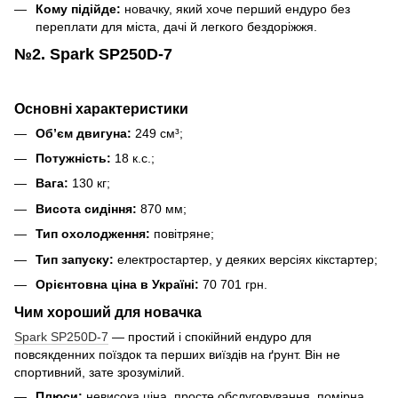
Кому підійде:
новачку, який хоче перший ендуро без
переплати для міста, дачі й легкого бездоріжжя.
№2. Spark SP250D-7
Основні характеристики
Об’єм двигуна:
249 см³;
Потужність:
18 к.с.;
Вага:
130 кг;
Висота сидіння:
870 мм;
Тип охолодження:
повітряне;
Тип запуску:
електростартер, у деяких версіях кікстартер;
Орієнтовна ціна в Україні:
70 701 грн.
Чим хороший для новачка
Spark SP250D-7
— простий і спокійний ендуро для
повсякденних поїздок та перших виїздів на ґрунт. Він не
спортивний, зате зрозумілий.
Плюси:
невисока ціна, просте обслуговування, помірна