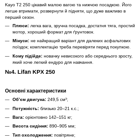
Kayo T2 250 цікавий малою вагою та нижчою посадкою. Його
легше втримати, розвернути й підняти, що дуже важливо в
перший сезон.
Плюси:
легка вага, зручна посадка, достатня тяга, простий
мотор, хороший формат для ґрунтовок.
Мінуси:
не найкращий варіант для далеких асфальтових
поїздок; комплектацію треба перевіряти перед покупкою.
Кому підійде:
новачку невисокого або середнього зросту,
який хоче легкий ендуро для навчання.
№4. Lifan KPX 250
Основні характеристики
Об’єм двигуна:
249,5 см³;
Потужність:
близько 20–21 к.с.;
Вага:
орієнтовно 142–151 кг;
Висота сидіння:
890–905 мм;
Тип охолодження:
повітряне;