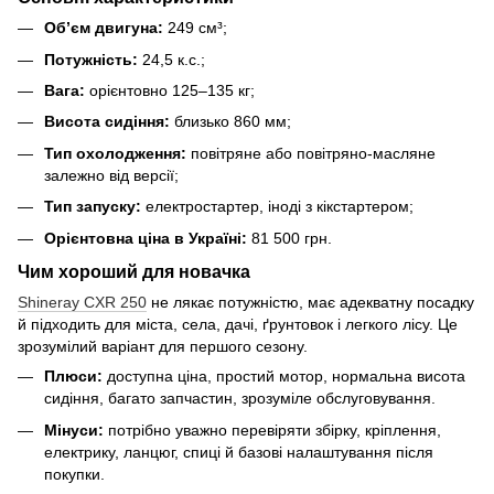
Об’єм двигуна:
249 см³;
Потужність:
24,5 к.с.;
Вага:
орієнтовно 125–135 кг;
Висота сидіння:
близько 860 мм;
Тип охолодження:
повітряне або повітряно-масляне
залежно від версії;
Тип запуску:
електростартер, іноді з кікстартером;
Орієнтовна ціна в Україні:
81 500 грн.
Чим хороший для новачка
Shineray CXR 250
не лякає потужністю, має адекватну посадку
й підходить для міста, села, дачі, ґрунтовок і легкого лісу. Це
зрозумілий варіант для першого сезону.
Плюси:
доступна ціна, простий мотор, нормальна висота
сидіння, багато запчастин, зрозуміле обслуговування.
Мінуси:
потрібно уважно перевіряти збірку, кріплення,
електрику, ланцюг, спиці й базові налаштування після
покупки.