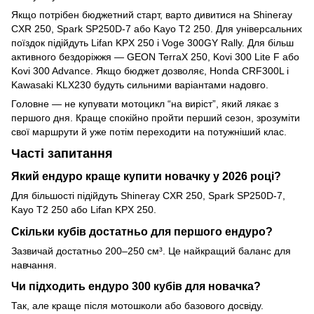
Якщо потрібен бюджетний старт, варто дивитися на Shineray
CXR 250, Spark SP250D-7 або Kayo T2 250. Для універсальних
поїздок підійдуть Lifan KPX 250 і Voge 300GY Rally. Для більш
активного бездоріжжя — GEON TerraX 250, Kovi 300 Lite F або
Kovi 300 Advance. Якщо бюджет дозволяє, Honda CRF300L і
Kawasaki KLX230 будуть сильними варіантами надовго.
Головне — не купувати мотоцикл “на виріст”, який лякає з
першого дня. Краще спокійно пройти перший сезон, зрозуміти
свої маршрути й уже потім переходити на потужніший клас.
Часті запитання
Який ендуро краще купити новачку у 2026 році?
Для більшості підійдуть Shineray CXR 250, Spark SP250D-7,
Kayo T2 250 або Lifan KPX 250.
Скільки кубів достатньо для першого ендуро?
Зазвичай достатньо 200–250 см³. Це найкращий баланс для
навчання.
Чи підходить ендуро 300 кубів для новачка?
Так, але краще після мотошколи або базового досвіду.