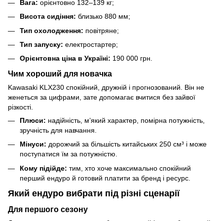
Вага:
орієнтовно 132–139 кг;
Висота сидіння:
близько 880 мм;
Тип охолодження:
повітряне;
Тип запуску:
електростартер;
Орієнтовна ціна в Україні:
190 000 грн.
Чим хороший для новачка
Kawasaki KLX230 спокійний, дружній і прогнозований. Він не
женеться за цифрами, зате допомагає вчитися без зайвої
різкості.
Плюси:
надійність, м’який характер, помірна потужність,
зручність для навчання.
Мінуси:
дорожчий за більшість китайських 250 см³ і може
поступатися їм за потужністю.
Кому підійде:
тим, хто хоче максимально спокійний
перший ендуро й готовий платити за бренд і ресурс.
Який ендуро вибрати під різні сценарії
Для першого сезону