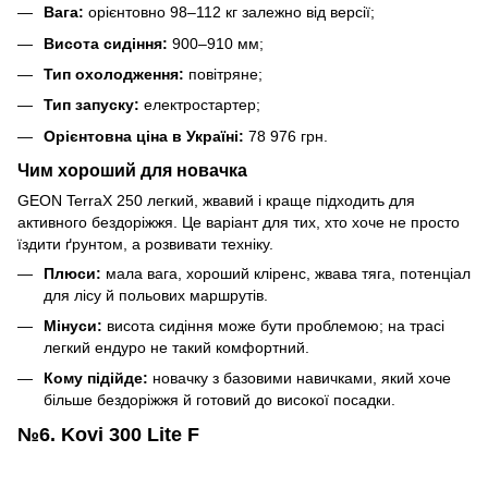
Вага:
орієнтовно 98–112 кг залежно від версії;
Висота сидіння:
900–910 мм;
Тип охолодження:
повітряне;
Тип запуску:
електростартер;
Орієнтовна ціна в Україні:
78 976 грн.
Чим хороший для новачка
GEON TerraX 250 легкий, жвавий і краще підходить для
активного бездоріжжя. Це варіант для тих, хто хоче не просто
їздити ґрунтом, а розвивати техніку.
Плюси:
мала вага, хороший кліренс, жвава тяга, потенціал
для лісу й польових маршрутів.
Мінуси:
висота сидіння може бути проблемою; на трасі
легкий ендуро не такий комфортний.
Кому підійде:
новачку з базовими навичками, який хоче
більше бездоріжжя й готовий до високої посадки.
№6. Kovi 300 Lite F