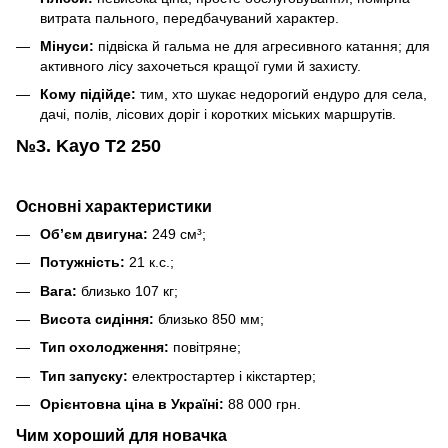
витрата пального, передбачуваний характер.
Мінуси:
підвіска й гальма не для агресивного катання; для
активного лісу захочеться кращої гуми й захисту.
Кому підійде:
тим, хто шукає недорогий ендуро для села,
дачі, полів, лісових доріг і коротких міських маршрутів.
№3. Kayo T2 250
Основні характеристики
Об’єм двигуна:
249 см³;
Потужність:
21 к.с.;
Вага:
близько 107 кг;
Висота сидіння:
близько 850 мм;
Тип охолодження:
повітряне;
Тип запуску:
електростартер і кікстартер;
Орієнтовна ціна в Україні:
88 000 грн.
Чим хороший для новачка