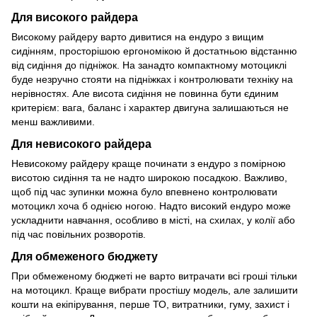
Для високого райдера
Високому райдеру варто дивитися на ендуро з вищим
сидінням, просторішою ергономікою й достатньою відстанню
від сидіння до підніжок. На занадто компактному мотоциклі
буде незручно стояти на підніжках і контролювати техніку на
нерівностях. Але висота сидіння не повинна бути єдиним
критерієм: вага, баланс і характер двигуна залишаються не
менш важливими.
Для невисокого райдера
Невисокому райдеру краще починати з ендуро з помірною
висотою сидіння та не надто широкою посадкою. Важливо,
щоб під час зупинки можна було впевнено контролювати
мотоцикл хоча б однією ногою. Надто високий ендуро може
ускладнити навчання, особливо в місті, на схилах, у колії або
під час повільних розворотів.
Для обмеженого бюджету
При обмеженому бюджеті не варто витрачати всі гроші тільки
на мотоцикл. Краще вибрати простішу модель, але залишити
кошти на екіпірування, перше ТО, витратники, гуму, захист і