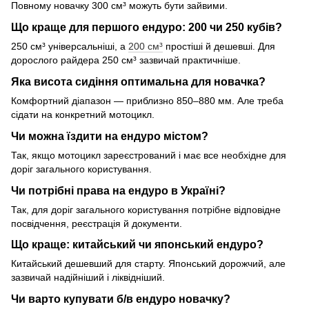
Повному новачку 300 см³ можуть бути зайвими.
Що краще для першого ендуро: 200 чи 250 кубів?
250 см³ універсальніші, а
200 см³
простіші й дешевші. Для
дорослого райдера 250 см³ зазвичай практичніше.
Яка висота сидіння оптимальна для новачка?
Комфортний діапазон — приблизно 850–880 мм. Але треба
сідати на конкретний мотоцикл.
Чи можна їздити на ендуро містом?
Так, якщо мотоцикл зареєстрований і має все необхідне для
доріг загального користування.
Чи потрібні права на ендуро в Україні?
Так, для доріг загального користування потрібне відповідне
посвідчення, реєстрація й документи.
Що краще: китайський чи японський ендуро?
Китайський дешевший для старту. Японський дорожчий, але
зазвичай надійніший і ліквідніший.
Чи варто купувати б/в ендуро новачку?