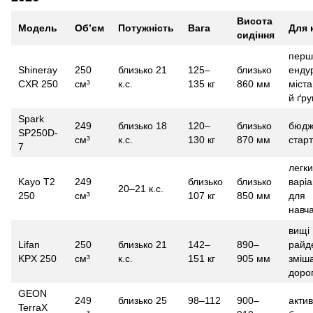
Висота
Модель
Об’єм
Потужність
Вага
Для 
сидіння
перш
Shineray
250
близько 21
125–
близько
енду
CXR 250
см³
к.с.
135 кг
860 мм
міста
й ґру
Spark
249
близько 18
120–
близько
бюдж
SP250D-
см³
к.с.
130 кг
870 мм
старт
7
легк
Kayo T2
249
близько
близько
варіа
20–21 к.с.
250
см³
107 кг
850 мм
для
навч
вищі
Lifan
250
близько 21
142–
890–
райд
KPX 250
см³
к.с.
151 кг
905 мм
зміша
доро
GEON
249
близько 25
98–112
900–
акти
TerraX