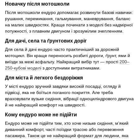
Новачку після мотошколи
Після мотошколи ендуро допомагає розвинути базові навички:
рушання, перемикання, гальмування, маневрування, баланс
на малих швидкостях. Краще починати з моделі без надмірної
потужності, з плавним двигуном і зрозумілим зчепленням.
Для дачі, села та ґрунтових доріг
Для села й дачі ендуро часто практичніший за дорожній
мотоцикл. Він краще переносить розбиті дороги, ґрунт, ями й
виїзди за межі асфальту. Найкращий вибір тут — прості
200–
250-кубові моделі
з доступними витратниками.
Для міста й легкого бездоріжжя
У місті ендуро зручний завдяки високій посадці, огляду й
підвісці, яка не боїться поганого покриття. Але треба
враховувати вузьке сидіння, вібрації одноциліндрового двигуна
й не найкращий комфорт на швидкості.
Кому ендуро може не підійти
Ендуро може не підійти тим, хто хоче низьке сидіння, м’який
диванний комфорт, часті поїздки трасою або перевезення
пасажира. Також це не найкращий формат для людини, яка