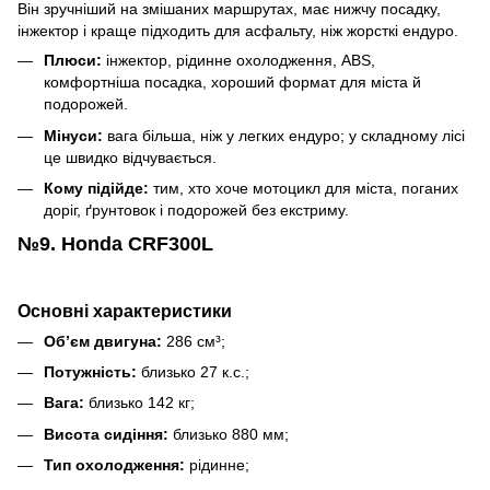
Він зручніший на змішаних маршрутах, має нижчу посадку,
інжектор і краще підходить для асфальту, ніж жорсткі ендуро.
Плюси:
інжектор, рідинне охолодження, ABS,
комфортніша посадка, хороший формат для міста й
подорожей.
Мінуси:
вага більша, ніж у легких ендуро; у складному лісі
це швидко відчувається.
Кому підійде:
тим, хто хоче мотоцикл для міста, поганих
доріг, ґрунтовок і подорожей без екстриму.
№9. Honda CRF300L
Основні характеристики
Об’єм двигуна:
286 см³;
Потужність:
близько 27 к.с.;
Вага:
близько 142 кг;
Висота сидіння:
близько 880 мм;
Тип охолодження:
рідинне;