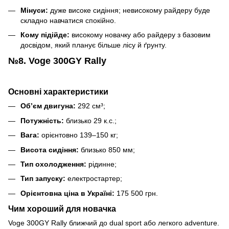
Мінуси:
дуже високе сидіння; невисокому райдеру буде
складно навчатися спокійно.
Кому підійде:
високому новачку або райдеру з базовим
досвідом, який планує більше лісу й ґрунту.
№8. Voge 300GY Rally
Основні характеристики
Об’єм двигуна:
292 см³;
Потужність:
близько 29 к.с.;
Вага:
орієнтовно 139–150 кг;
Висота сидіння:
близько 850 мм;
Тип охолодження:
рідинне;
Тип запуску:
електростартер;
Орієнтовна ціна в Україні:
175 500 грн.
Чим хороший для новачка
Voge 300GY Rally ближчий до dual sport або легкого adventure.