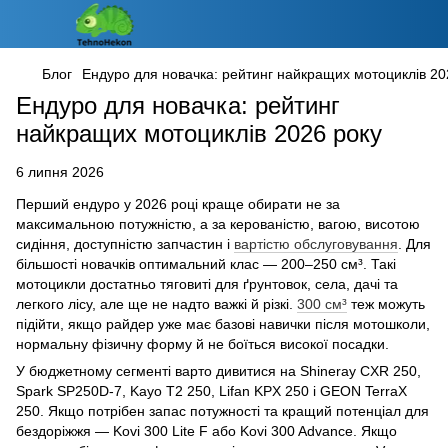
Блог
Ендуро для новачка: рейтинг найкращих мотоциклів 20
Ендуро для новачка: рейтинг
найкращих мотоциклів 2026 року
6 липня 2026
Перший ендуро у 2026 році краще обирати не за
максимальною потужністю, а за керованістю, вагою, висотою
сидіння, доступністю запчастин і
вартістю обслуговування
. Для
більшості новачків оптимальний клас — 200–250 см³. Такі
мотоцикли достатньо тяговиті для ґрунтовок, села, дачі та
легкого лісу, але ще не надто важкі й різкі.
300 см³
теж можуть
підійти, якщо райдер уже має базові навички після мотошколи,
нормальну фізичну форму й не боїться високої посадки.
У бюджетному сегменті варто дивитися на Shineray CXR 250,
Spark SP250D-7, Kayo T2 250, Lifan KPX 250 і GEON TerraX
250. Якщо потрібен запас потужності та кращий потенціал для
бездоріжжя — Kovi 300 Lite F або Kovi 300 Advance. Якщо