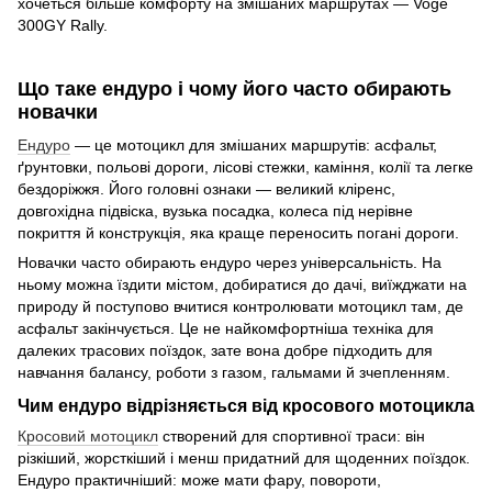
хочеться більше комфорту на змішаних маршрутах — Voge
300GY Rally.
Що таке ендуро і чому його часто обирають
новачки
Ендуро
— це мотоцикл для змішаних маршрутів: асфальт,
ґрунтовки, польові дороги, лісові стежки, каміння, колії та легке
бездоріжжя. Його головні ознаки — великий кліренс,
довгохідна підвіска, вузька посадка, колеса під нерівне
покриття й конструкція, яка краще переносить погані дороги.
Новачки часто обирають ендуро через універсальність. На
ньому можна їздити містом, добиратися до дачі, виїжджати на
природу й поступово вчитися контролювати мотоцикл там, де
асфальт закінчується. Це не найкомфортніша техніка для
далеких трасових поїздок, зате вона добре підходить для
навчання балансу, роботи з газом, гальмами й зчепленням.
Чим ендуро відрізняється від кросового мотоцикла
Кросовий мотоцикл
створений для спортивної траси: він
різкіший, жорсткіший і менш придатний для щоденних поїздок.
Ендуро практичніший: може мати фару, повороти,