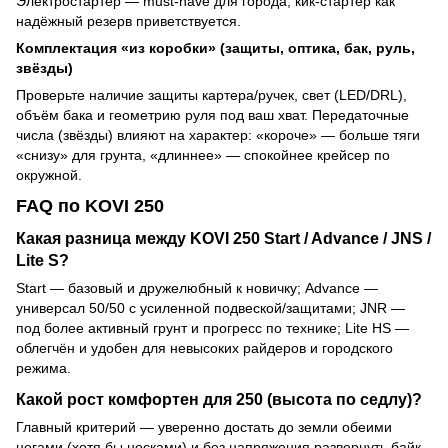
Электростартер — must-have для города; кик-стартер как
надёжный резерв приветствуется.
Комплектация «из коробки» (защиты, оптика, бак, руль,
звёзды)
Проверьте наличие защиты картера/ручек, свет (LED/DRL),
объём бака и геометрию руля под ваш хват. Передаточные
числа (звёзды) влияют на характер: «короче» — больше тяги
«снизу» для грунта, «длиннее» — спокойнее крейсер по
окружной.
FAQ по KOVI 250
Какая разница между KOVI 250 Start / Advance / JNS /
Lite S?
Start — базовый и дружелюбный к новичку; Advance —
универсал 50/50 с усиленной подвеской/защитами; JNR —
под более активный грунт и прогресс по технике; Lite HS —
облегчён и удобен для невысоких райдеров и городского
режима.
Какой рост комфортен для 250 (высота по седлу)?
Главный критерий — уверенно достать до земли обеими
ногами (хотя бы носками) и без напряжения развернуть байк