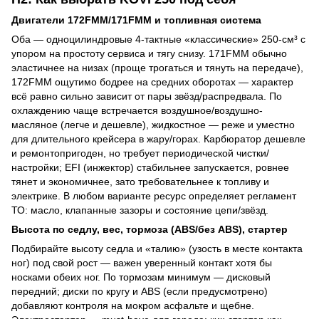
Двигатели 172FMM/171FMM и топливная система
Оба — одноцилиндровые 4-тактные «классические» 250-см³ с
упором на простоту сервиса и тягу снизу. 171FMM обычно
эластичнее на низах (проще трогаться и тянуть на передаче),
172FMM ощутимо бодрее на средних оборотах — характер
всё равно сильно зависит от пары звёзд/распредвала. По
охлаждению чаще встречается воздушное/воздушно-
масляное (легче и дешевле), жидкостное — реже и уместно
для длительного крейсера в жару/горах. Карбюратор дешевле
и ремонтопригоден, но требует периодической чистки/
настройки; EFI (инжектор) стабильнее запускается, ровнее
тянет и экономичнее, зато требовательнее к топливу и
электрике. В любом варианте ресурс определяет регламент
ТО: масло, клапанные зазоры и состояние цепи/звёзд.
Высота по седлу, вес, тормоза (ABS/без ABS), стартер
Подбирайте высоту седла и «талию» (узость в месте контакта
ног) под свой рост — важен уверенный контакт хотя бы
носками обеих ног. По тормозам минимум — дисковый
передний; диски по кругу и ABS (если предусмотрено)
добавляют контроля на мокром асфальте и щебне.