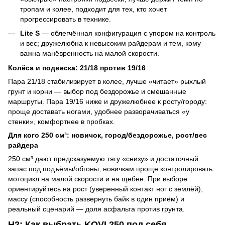
тропам и колее, подходит для тех, кто хочет
прогрессировать в технике.
Lite S
— облегчённая конфигурация с упором на контроль
и вес; дружелюбна к невысоким райдерам и тем, кому
важна манёвренность на малой скорости.
Колёса и подвеска: 21/18 против 19/16
Пара 21/18 стабилизирует в колее, лучше «читает» рыхлый
грунт и корни — выбор под бездорожье и смешанные
маршруты. Пара 19/16 ниже и дружелюбнее к росту/городу:
проще доставать ногами, удобнее разворачиваться «у
стенки», комфортнее в пробках.
Для кого 250 см³: новичок, город/бездорожье, рост/вес
райдера
250 см³ дают предсказуемую тягу «снизу» и достаточный
запас под подъёмы/обгоны; новичкам проще контролировать
мотоцикл на малой скорости и на щебне. При выборе
ориентируйтесь на рост (уверенный контакт ног с землёй),
массу (способность развернуть байк в один приём) и
реальный сценарий — доля асфальта против грунта.
H2: Как выбрать KOVI 250 под себя