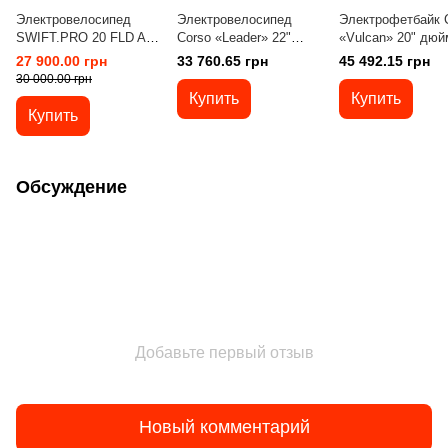
Электровелосипед
Электровелосипед
Электрофетбайк 
SWIFT.PRO 20 FLD AL
Corso «Leader» 22"
«Vulcan» 20" дюй
"ROCK008" E-BIKE
дюймов LN-22089 (1)
70740 (1) рама
27 900.00 грн
33 760.65 грн
45 492.15 грн
250W
ТЕМНО-СЕРЫЙ, рама
стальная, двигат
30 000.00 грн
стальная,
1200W, 2 аккумул
Купить
Купить
электродвигатель
2х48V18AH
Купить
1000W, аккумулятор
60V26AH, корзина
Обсуждение
Добавьте первый отзыв
Новый комментарий