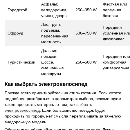
Асфальт,
Жесткая или
Городской
велодорожки,
250–350 W
передняя
улицы, дворы
базовая
Лес, грунт,
Передняя
подъемы,
Офроуд
500–750 W
усиленная ил
пересеченная
двухподвес
местность
Дальние
поездки,
Передняя или
Туристический
шоссе,
250–500 W
комфортная
смешанные
универсальна
маршруты
Как выбрать электровелосипед
Прежде всего ориентируйтесь на стиль катания. Если хотите
подробнее разобраться в параметрах выбора, рекомендуем
также прочитать материал о том,
как выбрать
электровелосипед
. Если большинство поездок будет
проходить по городу, нет смысла переплачивать за тяжелую
внедорожную модель.
Обязательно обращайте внимание на запас хода. Лучше