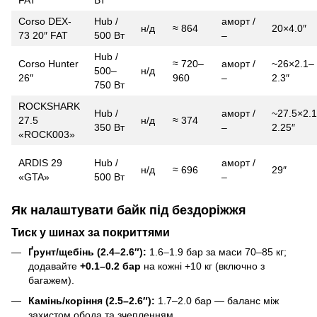
FAT
Вт
Corso DEX-
Hub /
аморт /
н/д
≈ 864
20×4.0″
73 20″ FAT
500 Вт
–
Hub /
Corso Hunter
≈ 720–
аморт /
~26×2.1–
500–
н/д
26″
960
–
2.3″
750 Вт
ROCKSHARK
Hub /
аморт /
~27.5×2.
27.5
н/д
≈ 374
350 Вт
–
2.25″
«ROCK003»
ARDIS 29
Hub /
аморт /
н/д
≈ 696
29″
«GTA»
500 Вт
–
Як налаштувати байк під бездоріжжя
Тиск у шинах за покриттями
Ґрунт/щебінь (2.4–2.6″):
1.6–1.9 бар за маси 70–85 кг;
додавайте
+0.1–0.2 бар
на кожні +10 кг (включно з
багажем).
Камінь/коріння (2.5–2.6″):
1.7–2.0 бар — баланс між
захистом обода та зчепленням.