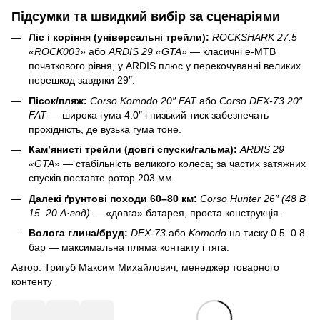
Підсумки та швидкий вибір за сценаріями
Ліс і коріння (універсальні трейли):
ROCKSHARK 27.5
«ROCK003»
або
ARDIS 29 «GTA»
— класичні e-MTB
початкового рівня, у ARDIS плюс у перекочуванні великих
перешкод завдяки 29″.
Пісок/пляж:
Corso Komodo 20″ FAT
або
Corso DEX-73 20″
FAT
— широка гума 4.0″ і низький тиск забезпечать
прохідність, де вузька гума тоне.
Кам’янисті трейли (довгі спуски/гальма):
ARDIS 29
«GTA»
— стабільність великого колеса; за частих затяжних
спусків поставте ротор 203 мм.
Далекі ґрунтові походи 60–80 км:
Corso Hunter 26″ (48 В
15–20 А·год)
— «довга» батарея, проста конструкція.
Волога глина/бруд:
DEX-73
або
Komodo
на тиску 0.5–0.8
бар — максимальна пляма контакту і тяга.
Автор: Тригуб Максим Михайлович, менеджер товарного
контенту