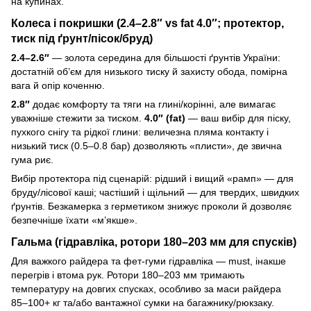
на купинах.
Колеса і покришки (2.4–2.8″ vs fat 4.0″; протектор,
тиск під ґрунт/пісок/бруд)
2.4–2.6″
— золота середина для більшості ґрунтів України:
достатній об’єм для низького тиску й захисту обода, помірна
вага й опір коченню.
2.8″
додає комфорту та тяги на глині/корінні, але вимагає
уважніше стежити за тиском.
4.0″ (fat)
— ваш вибір для піску,
пухкого снігу та рідкої глини: величезна пляма контакту і
низький тиск (0.5–0.8 бар) дозволяють «плисти», де звична
гума риє.
Вибір протектора під сценарій: рідший і вищий «рамп» — для
бруду/лісової каші; частіший і щільний — для твердих, швидких
ґрунтів. Безкамерка з герметиком знижує проколи й дозволяє
безпечніше їхати «м’якше».
Гальма (гідравліка, ротори 180–203 мм для спусків)
Для важкого райдера та фет-гуми гідравліка — must, інакше
перегрів і втома рук. Ротори 180–203 мм тримають
температуру на довгих спусках, особливо за маси райдера
85–100+ кг та/або вантажної сумки на багажнику/рюкзаку.