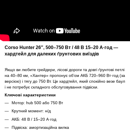
Corso Hunter 26″, 500–750 Вт / 48 В 15–20 А·год —
хардтейл для далеких ґрунтових виїздів
Якщо ви любите грейдери, лісові дороги та довгі ґрунтові петлі
на 40–80 км, «Хантер» пропонує об’єм АКБ 720–960 Вт·год (за
версією) і тягу до 750 Вт. Це хардтейл, який спокійно везе баул
і не потребує складного обслуговування підвіски.
Ключові характеристики
Мотор: hub 500 або 750 Вт
Крутний момент: н/д
АКБ: 48 В / 15–20 А·год
Підвіска: амортизаційна вилка