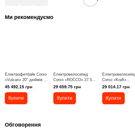
Ми рекомендуємо
Електрофетбайк Corso
Електровелосипед
Електровелосипе
«Vulcan» 20" дюймів L-
Corso «ROCCO» 27.5"
Corso «Kraft»
70740 (1) рама сталева,
дюймів RC-27638 (1)
20"дюймів KR-93
45 492.15 грн
29 659.75 грн
29 014.17 грн
двигун 1200W, 2
БІЛИЙ, рама сталева,
ТЕМНО-СІРИЙ р
акумулятори
двигун 500W,
сталев,двигун
Купити
Купити
Купити
2х48V18AH
акумулятор 48V20AH,
500W,акум.48V15
корзина
Shimano 7 швидк
Обговорення