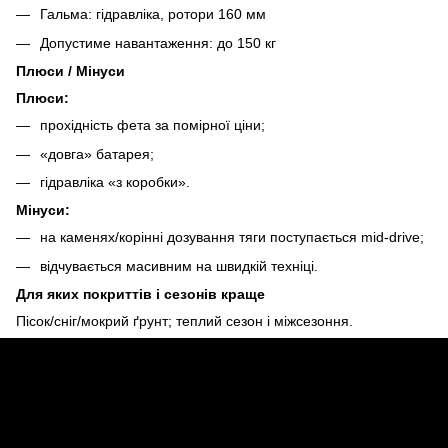
Гальма: гідравліка, ротори 160 мм
Допустиме навантаження: до 150 кг
Плюси / Мінуси
Плюси:
прохідність фета за помірної ціни;
«довга» батарея;
гідравліка «з коробки».
Мінуси:
на каменях/корінні дозування тяги поступається mid-drive;
відчувається масивним на швидкій техніці.
Для яких покриттів і сезонів краще
Пісок/сніг/мокрий ґрунт; теплий сезон і міжсезоння.