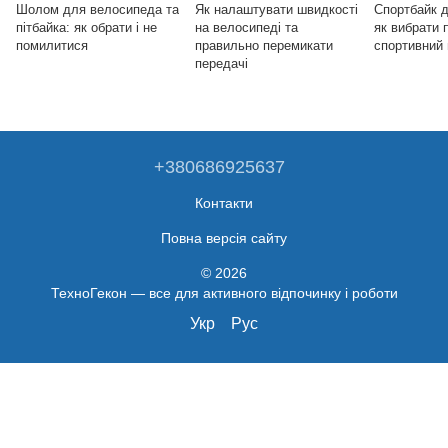
Шолом для велосипеда та
Як налаштувати швидкості
Спортбайк д
пітбайка: як обрати і не
на велосипеді та
як вибрати
помилитися
правильно перемикати
спортивний
передачі
+380686925637
Контакти
Повна версія сайту
© 2026
ТехноГекон — все для активного відпочинку і роботи
Укр
Рус