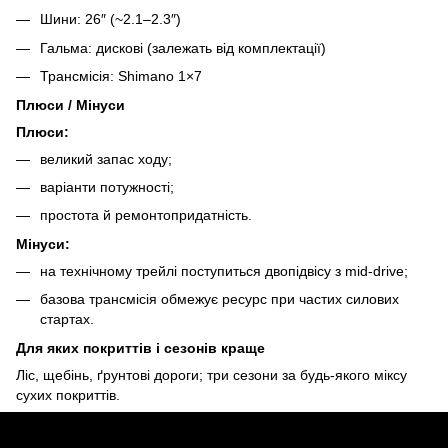
Шини: 26″ (~2.1–2.3″)
Гальма: дискові (залежать від комплектації)
Трансмісія: Shimano 1×7
Плюси / Мінуси
Плюси:
великий запас ходу;
варіанти потужності;
простота й ремонтопридатність.
Мінуси:
на технічному трейлі поступиться двопідвісу з mid-drive;
базова трансмісія обмежує ресурс при частих силових
стартах.
Для яких покриттів і сезонів краще
Ліс, щебінь, ґрунтові дороги; три сезони за будь-якого міксу
сухих покриттів.