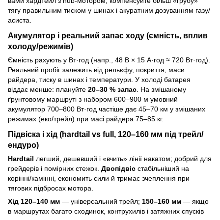
вами хардтейл з hub-мотором, компенсуйте більш «грубу»
тягу правильним тиском у шинах і акуратним дозуванням газу/
асиста.
Акумулятор і реальний запас ходу (ємність, вплив
холоду/режимів)
Ємність рахують у Вт·год (напр., 48 В × 15 А·год ≈ 720 Вт·год).
Реальний пробіг залежить від рельєфу, покриття, маси
райдера, тиску в шинах і температури. У холоді батарея
віддає менше: плануйте
20–30 % запас
. На змішаному
ґрунтовому маршруті з набором 600–900 м умовний
акумулятор 700–800 Вт·год частіше дає 45–70 км у змішаних
режимах (еко/трейл) при масі райдера 75–85 кг.
Підвіска і хід (hardtail vs full, 120–160 мм під трейл/
ендуро)
Hardtail
легший, дешевший і «вчить» лінії накатом; добрий для
грейдерів і помірних стежок.
Двопідвіс
стабільніший на
корінні/камінні, економить сили й тримає зчеплення при
тягових підбросах мотора.
Хід 120–140 мм
— універсальний трейл;
150–160 мм
— якщо
в маршрутах багато сходинок, контрухилів і затяжних спусків