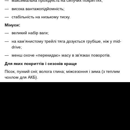
максимальна прохідність на сипучих покриттях;
висока вантажопідйомність;
стабільність на низькому тиску.
Мінуси:
великий набір ваги;
на кам’янистому трейлі тяга дозується грубіше, ніж у mid-
drive;
менш охоче «перекидає» масу в зв’язках поворотів.
Для яких покриттів і сезонів краще
Пісок, пухкий сніг, волога глина; міжсезоння і зима (з теплим
чохлом для АКБ).