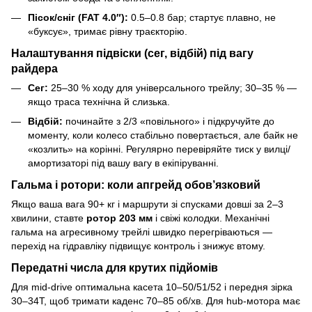
Пісок/сніг (FAT 4.0″):
0.5–0.8 бар; стартує плавно, не
«буксує», тримає рівну траєкторію.
Налаштування підвіски (сег, відбій) під вагу
райдера
Сег:
25–30 % ходу для універсального трейлу; 30–35 % —
якщо траса технічна й слизька.
Відбій:
починайте з 2/3 «повільного» і підкручуйте до
моменту, коли колесо стабільно повертається, але байк не
«козлить» на корінні. Регулярно перевіряйте тиск у вилці/
амортизаторі під вашу вагу в екіпіруванні.
Гальма і ротори: коли апгрейд обов’язковий
Якщо ваша вага 90+ кг і маршрути зі спусками довші за 2–3
хвилини, ставте
ротор 203 мм
і свіжі колодки. Механічні
гальма на агресивному трейлі швидко перегріваються —
перехід на гідравліку підвищує контроль і знижує втому.
Передатні числа для крутих підйомів
Для mid-drive оптимальна касета 10–50/51/52 і передня зірка
30–34Т, щоб тримати каденс 70–85 об/хв. Для hub-мотора має