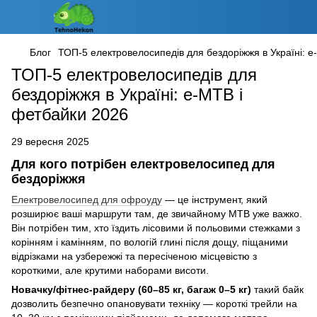
Блог
ТОП-5 електровелосипедів для бездоріжжя в Україні: 
ТОП-5 електровелосипедів для
бездоріжжя в Україні: e-MTB і
фетбайки 2026
29 вересня 2025
Для кого потрібен електровелосипед для
бездоріжжя
Електровелосипед для офроуду
— це інструмент, який
розширює ваші маршрути там, де звичайному MTB уже важко.
Він потрібен тим, хто їздить лісовими й польовими стежками з
корінням і камінням, по вологій глині після дощу, піщаними
відрізками на узбережжі та пересіченою місцевістю з
короткими, але крутими наборами висоти.
Новачку/фітнес-райдеру (60–85 кг, багаж 0–5 кг)
такий байк
дозволить безпечно опановувати техніку — короткі трейли на