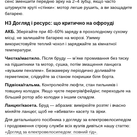
сенс зменшити передню зірку на 2–4 зубці, якщо часто
штурмуєте круті «стінки»: мотор легше рушить, а ви заощадите
батарею.
H3 Догляд і ресурс: що критично на офроуді
АКБ.
Зберігайте при 40–60% заряду в прохолодному сухому
місці, не залишайте батарею на морозі. Узимку
використовуйте теплий чохол і заряджайте за кімнатної
температури.
Чистка/мастило.
Після бруду — м’яке промивання без тиску
на підшипники та мотор, сушка, потім змащення ланцюга
«вузьким пензлем». Безкамерку періодично доливайте
герметиком, слідкуйте за станом покришки біля борта.
Підвіска/гальма.
Контролюйте люфти, стан пильників і
товщину колодок. Якщо чуєте перегрів/фейдінг, переходьте на
більший ротор або колодки з іншим складом.
Ланцюг/касета.
Бруд — абразив: вимірюйте розтяг і вчасно
міняйте ланцюг, щоб не «вбивати» касету та зірки.
Для детальнішого посібника з догляду за електровелосипедом
і продовження строку служби всіх вузлів дивіться нашу статтю:
«Догляд за електровелосипедом: повний гід».