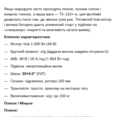
Якщо маршрути часто проходять піском, пухким снігом і
мокрою глиною, а ваша вага — 75–110+ кг, цей фетбайк
дозволить їхати там, де звична гума риє. Тяговитий hub-мотор
і велика батарея дають упевнений старт у підйоми на
«слизькому» покритті та можливість катати взимку.
Ключові характеристики
Мотор: hub 1 000 Вт (48 В)
Крутний момент: н/д (віддача висока завдяки потужності)
АКБ: 48 В / 18 А·год (≈ 864 Вт·год)
Підвіска: амортизаційна вилка
Шини:
20×4.0″
(FAT)
Гальма: гідравлічні, ротори 160 мм
Трансмісія: проста, орієнтир на моторну тягу
Вага/навантаження: н/д / до 150 кг
Плюси / Мінуси
Плюси: