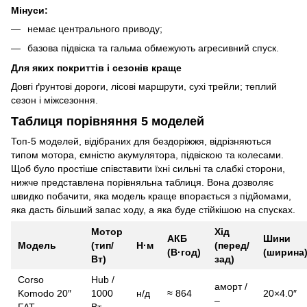
Мінуси:
немає центрального приводу;
базова підвіска та гальма обмежують агресивний спуск.
Для яких покриттів і сезонів краще
Довгі ґрунтові дороги, лісові маршрути, сухі трейли; теплий
сезон і міжсезоння.
Таблиця порівняння 5 моделей
Топ-5 моделей, відібраних для бездоріжжя, відрізняються
типом мотора, ємністю акумулятора, підвіскою та колесами.
Щоб було простіше співставити їхні сильні та слабкі сторони,
нижче представлена порівняльна таблиця. Вона дозволяє
швидко побачити, яка модель краще впорається з підйомами,
яка дасть більший запас ходу, а яка буде стійкішою на спусках.
Мотор
Хід
АКБ
Шини
Модель
(тип/
Н·м
(перед/
(В·год)
(ширина
Вт)
зад)
Corso
Hub /
аморт /
Komodo 20″
1000
н/д
≈ 864
20×4.0″
–