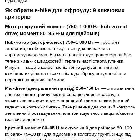
підзарядки.
Як обрати e-bike для офроуду: 9 ключових
критеріїв
Мотор і крутний момент (750–1 000 Вт hub vs mid-
drive; момент 80–95 Н·м для підйомів)
Hub-мотор (мотор-колесо) 750–1 000 Вт
— простий і
тяговитий, особливо на піску та снігу, коли важлива
«протискуюча» сила. Він мало навантажує трансмісію, добре
тягне з низьких швидкостей і терпить часті старти/зупинки.
Мінуси — маса в колесі, менш тонке дозування тяги на
кам’янистих ділянках і схильність до збросу потужності при
перегріві на довгих підйомах.
Mid-drive (центральний привід) 250–750 Вт
— оптимальний
для технічного трейлу: мотор «працює через» касету, а
значить ви використовуєте передачі й тримаєте комфортний
каденс на крутих «стінках». Таке рішення дає кращий контроль
зчеплення й розважування, але збільшує знос ланцюга/касети
і зазвичай дорожче.
Крутний момент 80–95 Н·м
актуальний для райдера 80–100
кг, багаж +5–10 кг і для підйомів на вологому ґрунті. Якщо під