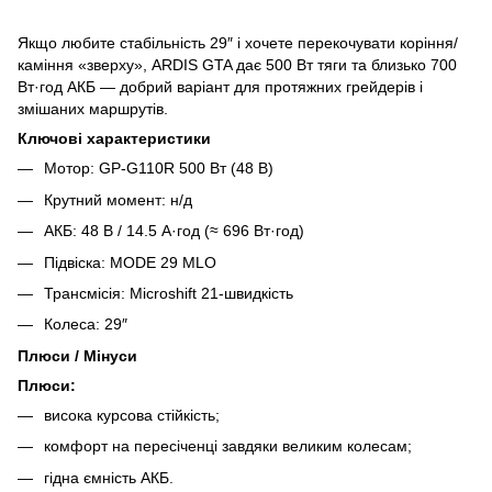
Якщо любите стабільність 29″ і хочете перекочувати коріння/
каміння «зверху», ARDIS GTA дає 500 Вт тяги та близько 700
Вт·год АКБ — добрий варіант для протяжних грейдерів і
змішаних маршрутів.
Ключові характеристики
Мотор: GP-G110R 500 Вт (48 В)
Крутний момент: н/д
АКБ: 48 В / 14.5 А·год (≈ 696 Вт·год)
Підвіска: MODE 29 MLO
Трансмісія: Microshift 21-швидкість
Колеса: 29″
Плюси / Мінуси
Плюси:
висока курсовa стійкість;
комфорт на пересіченці завдяки великим колесам;
гідна ємність АКБ.