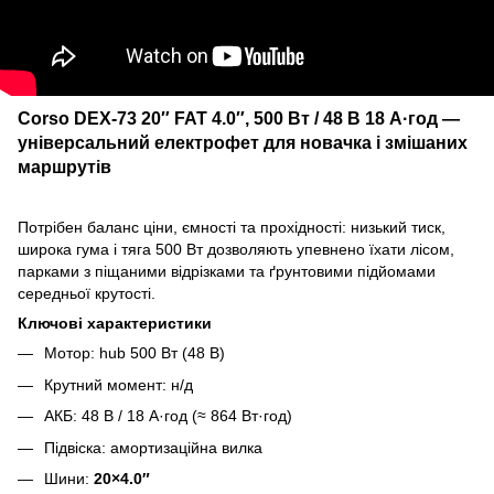
Corso DEX-73 20″ FAT 4.0″, 500 Вт / 48 В 18 А·год —
універсальний електрофет для новачка і змішаних
маршрутів
Потрібен баланс ціни, ємності та прохідності: низький тиск,
широка гума і тяга 500 Вт дозволяють упевнено їхати лісом,
парками з піщаними відрізками та ґрунтовими підйомами
середньої крутості.
Ключові характеристики
Мотор: hub 500 Вт (48 В)
Крутний момент: н/д
АКБ: 48 В / 18 А·год (≈ 864 Вт·год)
Підвіска: амортизаційна вилка
Шини:
20×4.0″