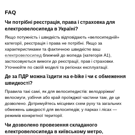
FAQ
Чи потрібні реєстрація, права і страховка для
електровелосипеда в Україні?
Якщо потужність і швидкість відповідають «велосипедній»
категорії, реєстрація і права не потрібні. Якщо за
характеристиками та фактичною швидкістю ваш
електровелосипед
ближчий до мопеда (категорія A1),
застосовуються вимоги до реєстрації, прав і страховки.
Уточнюйте по своїй моделі та регіонах експлуатації.
Де за ПДР можна їздити на e-bike і чи є обмеження
швидкості?
Правила такі самі, як для велосипедистів: велодоріжки/
велосмуги, узбіччя або край проїжджої частини там, де це
дозволено. Дотримуйтесь місцевих схем руху та загальних
обмежень швидкості для велосипедів; у парках і лісах —
режимів конкретної території.
Чи дозволено провезення складаного
електровелосипеда в київському метро,