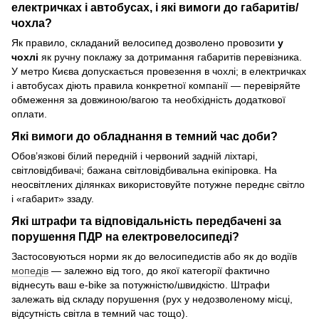
електричках і автобусах, і які вимоги до габаритів/
чохла?
Як правило, складаний велосипед дозволено провозити
у
чохлі
як ручну поклажу за дотримання габаритів перевізника.
У метро Києва допускається провезення в чохлі; в електричках
і автобусах діють правила конкретної компанії — перевіряйте
обмеження за довжиною/вагою та необхідність додаткової
оплати.
Які вимоги до обладнання в темний час доби?
Обов’язкові білий передній і червоний задній ліхтарі,
світловідбивачі; бажана світловідбивальна екіпіровка. На
неосвітлених ділянках використовуйте потужне переднє світло
і «габарит» ззаду.
Які штрафи та відповідальність передбачені за
порушення ПДР на електровелосипеді?
Застосовуються норми як до велосипедистів або як до водіїв
мопедів
— залежно від того, до якої категорії фактично
віднесуть ваш e-bike за потужністю/швидкістю. Штрафи
залежать від складу порушення (рух у недозволеному місці,
відсутність світла в темний час тощо).