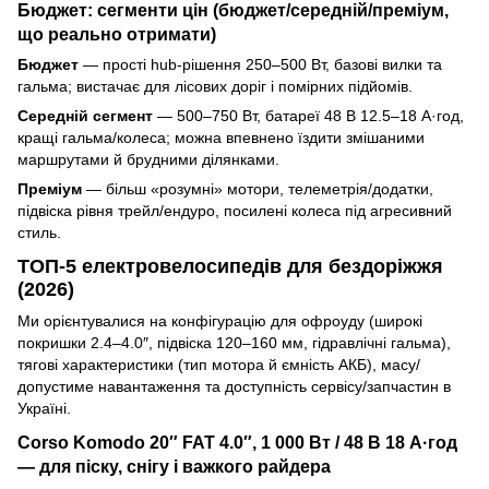
Бюджет: сегменти цін (бюджет/середній/преміум,
що реально отримати)
Бюджет
— прості hub-рішення 250–500 Вт, базові вилки та
гальма; вистачає для лісових доріг і помірних підйомів.
Середній сегмент
— 500–750 Вт, батареї 48 В 12.5–18 А·год,
кращі гальма/колеса; можна впевнено їздити змішаними
маршрутами й брудними ділянками.
Преміум
— більш «розумні» мотори, телеметрія/додатки,
підвіска рівня трейл/ендуро, посилені колеса під агресивний
стиль.
ТОП-5 електровелосипедів для бездоріжжя
(2026)
Ми орієнтувалися на конфігурацію для офроуду (широкі
покришки 2.4–4.0″, підвіска 120–160 мм, гідравлічні гальма),
тягові характеристики (тип мотора й ємність АКБ), масу/
допустиме навантаження та доступність сервісу/запчастин в
Україні.
Corso Komodo 20″ FAT 4.0″, 1 000 Вт / 48 В 18 А·год
— для піску, снігу і важкого райдера