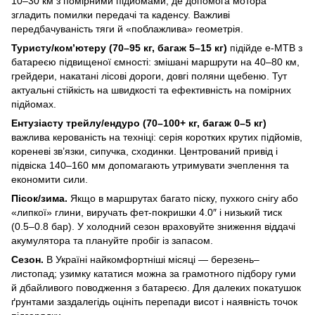
10–30 км з помірними підйомами, де допомога мотора
згладить помилки передачі та каденсу. Важливі
передбачуваність тяги й «поблажлива» геометрія.
Туристу/ком’ютеру (70–95 кг, багаж 5–15 кг)
підійде e-MTB з
батареєю підвищеної ємності: змішані маршрути на 40–80 км,
грейдери, накатані лісові дороги, довгі поляни щебеню. Тут
актуальні стійкість на швидкості та ефективність на помірних
підйомах.
Ентузіасту трейлу/ендуро (70–100+ кг, багаж 0–5 кг)
важлива керованість на техніці: серія коротких крутих підйомів,
кореневі зв’язки, сипучка, сходинки. Центрований привід і
підвіска 140–160 мм допомагають утримувати зчеплення та
економити сили.
Пісок/зима.
Якщо в маршрутах багато піску, пухкого снігу або
«липкої» глини, виручать фет-покришки 4.0″ і низький тиск
(0.5–0.8 бар). У холодний сезон враховуйте зниження віддачі
акумулятора та плануйте пробіг із запасом.
Сезон.
В Україні найкомфортніші місяці — березень–
листопад; узимку кататися можна за грамотного підбору гуми
й дбайливого поводження з батареєю. Для далеких покатушок
ґрунтами заздалегідь оцініть перепади висот і наявність точок