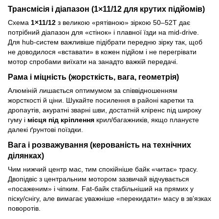
Трансмісія і діапазон (1×11/12 для крутих підйомів)
Схема
1×11/12
з великою «рятівною» зіркою 50–52Т дає
потрібний діапазон для «стінок» і плавної їзди на mid-drive.
Для hub-систем важливіше підібрати передню зірку так, щоб
не доводилося «вставати» в кожен підйом і не перегрівати
мотор спробами виїхати на занадто важкій передачі.
Рама і міцність (жорсткість, вага, геометрія)
Алюміній лишається оптимумом за співвідношенням
жорсткості й ціни. Шукайте посилення в районі каретки та
дропаутів, акуратні зварні шви, достатній кліренс під широку
гуму і
місця під кріплення
крил/багажників, якщо плануєте
далекі ґрунтові поїздки.
Вага і розважування (керованість на технічних
ділянках)
Чим нижчий центр мас, тим спокійніше байк «читає» трасу.
Двопідвіс з центральним мотором зазвичай відчувається
«посаженим» і чіпким. Fat-байк стабільніший на прямих у
піску/снігу, але вимагає уважніше «перекидати» масу в зв’язках
поворотів.