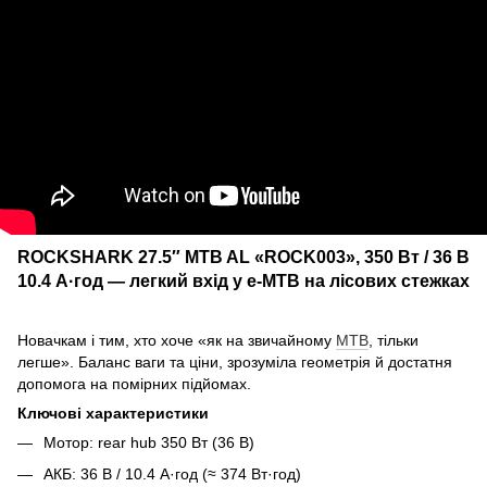
ROCKSHARK 27.5″ MTB AL «ROCK003», 350 Вт / 36 В
10.4 А·год — легкий вхід у e-MTB на лісових стежках
Новачкам і тим, хто хоче «як на звичайному
MTB
, тільки
легше». Баланс ваги та ціни, зрозуміла геометрія й достатня
допомога на помірних підйомах.
Ключові характеристики
Мотор: rear hub 350 Вт (36 В)
АКБ: 36 В / 10.4 А·год (≈ 374 Вт·год)