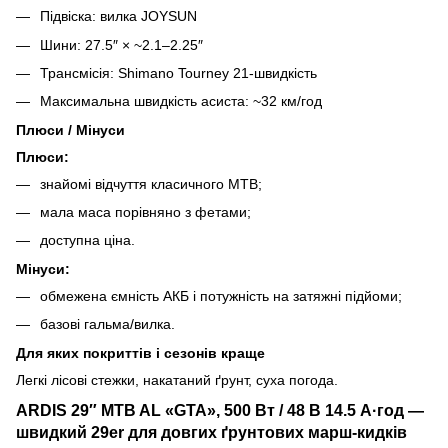
Підвіска: вилка JOYSUN
Шини: 27.5″ × ~2.1–2.25″
Трансмісія: Shimano Tourney 21-швидкість
Максимальна швидкість асиста: ~32 км/год
Плюси / Мінуси
Плюси:
знайомі відчуття класичного MTB;
мала маса порівняно з фетами;
доступна ціна.
Мінуси:
обмежена ємність АКБ і потужність на затяжні підйоми;
базові гальма/вилка.
Для яких покриттів і сезонів краще
Легкі лісові стежки, накатаний ґрунт, суха погода.
ARDIS 29″ MTB AL «GTA», 500 Вт / 48 В 14.5 А·год —
швидкий 29er для довгих ґрунтових марш-кидків